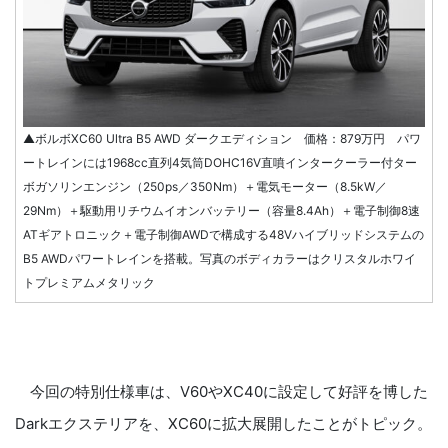
▲ボルボXC60 Ultra B5 AWD ダークエディション 価格：879万円 パワ
ートレインには1968cc直列4気筒DOHC16V直噴インタークーラー付ター
ボガソリンエンジン（250ps／350Nm）＋電気モーター（8.5kW／
29Nm）＋駆動用リチウムイオンバッテリー（容量8.4Ah）＋電子制御8速
ATギアトロニック＋電子制御AWDで構成する48Vハイブリッドシステムの
B5 AWDパワートレインを搭載。写真のボディカラーはクリスタルホワイ
トプレミアムメタリック
今回の特別仕様車は、V60やXC40に設定して好評を博した
Darkエクステリアを、XC60に拡大展開したことがトピック。