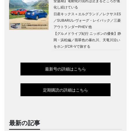
全盛期】電動化の流れは止まるどころか進
化し続けている
日産キックス＋エルグランド／レクサスES
／SUBARUレヴォーグ・レイバック／三菱
アウトランダーPHEV 他
【グルメドライブ紀行 ニッポンの優食】静
岡・浜松編／翡翠色の暴れ川、天竜川沿い
をホンダCR-Vで旅する
最新号の詳細はこちら
定期購読の詳細はこちら
最新の記事