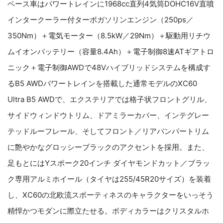
ベース車はパワートレインに1968cc直列4気筒DOHC16V直噴
インタークーラー付ターボガソリンエンジン（250ps／
350Nm）＋電気モーター（8.5kW／29Nm）＋駆動用リチウ
ムイオンバッテリー（容量8.4Ah）＋電子制御8速ATギアトロ
ニック＋電子制御AWDで48Vハイブリッドシステムを構成す
るB5 AWDパワートレインを搭載した通常モデルのXC60
Ultra B5 AWDで、エクステリアでは格子状フロントグリル、
サイドウィンドウトリム、ドアミラーカバー、インテグレー
テッドルーフレール、そしてフロント／リアバンパートリム
に艶やかなグロッシーブラックのアクセントを採用。また、
足もとにはYスポーク20インチ ダイヤモンドカット／ブラッ
ク専用アルミホイール（タイヤは255/45R20サイズ）を装着
し、XC60の北欧流スポーティネスのキャラクターをいっそう
精悍かつモダンに際立たせる。ボディカラーはクリスタルホ