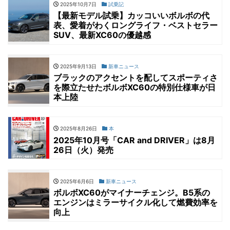
2025年10月7日
試乗記
【最新モデル試乗】カッコいいボルボの代
表、愛着がわくロングライフ・ベストセラー
SUV、最新XC60の優越感
2025年9月13日
新車ニュース
ブラックのアクセントを配してスポーティさ
を際立たせたボルボXC60の特別仕様車が日
本上陸
2025年8月26日
本
2025年10月号「CAR and DRIVER」は8月
26日（火）発売
2025年6月6日
新車ニュース
ボルボXC60がマイナーチェンジ。B5系の
エンジンはミラーサイクル化して燃費効率を
向上