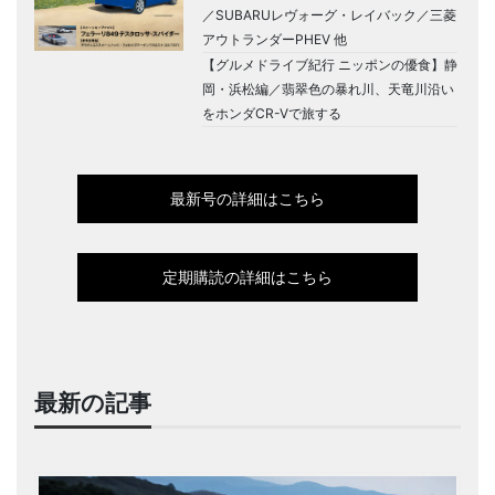
／SUBARUレヴォーグ・レイバック／三菱
アウトランダーPHEV 他
【グルメドライブ紀行 ニッポンの優食】静
岡・浜松編／翡翠色の暴れ川、天竜川沿い
をホンダCR-Vで旅する
最新号の詳細はこちら
定期購読の詳細はこちら
最新の記事