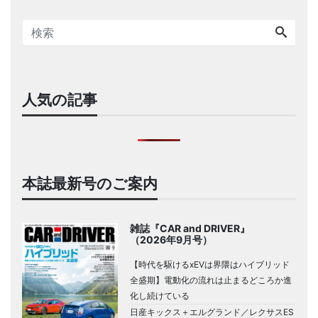
人気の記事
本誌最新号のご案内
雑誌『CAR and DRIVER』
（2026年9月号）
【時代を駆けるxEVは界隈はハイブリッド
全盛期】電動化の流れは止まるどころか進
化し続けている
日産キックス＋エルグランド／レクサスES