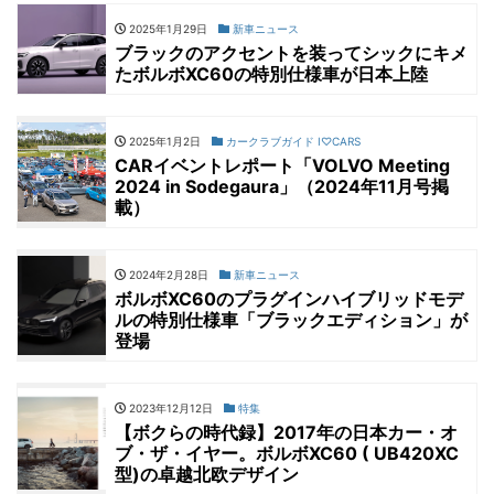
2025年1月29日
新車ニュース
ブラックのアクセントを装ってシックにキメ
たボルボXC60の特別仕様車が日本上陸
2025年1月2日
カークラブガイド I♡CARS
CARイベントレポート「VOLVO Meeting
2024 in Sodegaura」（2024年11月号掲
載）
2024年2月28日
新車ニュース
ボルボXC60のプラグインハイブリッドモデ
ルの特別仕様車「ブラックエディション」が
登場
2023年12月12日
特集
【ボクらの時代録】2017年の日本カー・オ
ブ・ザ・イヤー。ボルボXC60 ( UB420XC
型)の卓越北欧デザイン