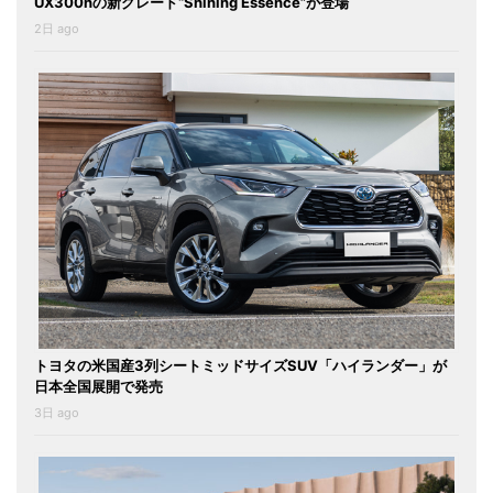
UX300hの新グレード“Shining Essence”が登場
2日 ago
トヨタの米国産3列シートミッドサイズSUV「ハイランダー」が
日本全国展開で発売
3日 ago