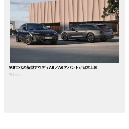
第6世代の新型アウディA6／A6アバントが日本上陸
3日 ago