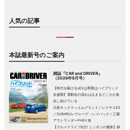
人気の記事
本誌最新号のご案内
雑誌『CAR and DRIVER』
（2026年9月号）
【時代を駆けるxEVは界隈はハイブリッド
全盛期】電動化の流れは止まるどころか進
化し続けている
日産キックス＋エルグランド／レクサスES
／SUBARUレヴォーグ・レイバック／三菱
アウトランダーPHEV 他
【グルメドライブ紀行 ニッポンの優食】静