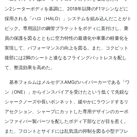
ン2シーターボディを基調に、2018年以降のF1マシンなどに
採用される「ハロ（HALO）」システムを組み込んだことがト
ピック。専用設計の鋼管ブラケットをボディに直付けし、乗
員の保護を図るとともに空力特性の最適化や車重の軽量化を
実現して、パフォーマンスの向上を図る。また、コクピット
後部には2脚のシートと連なるフライングバットレスを配し
て、整流効果を高めた。
基本フォルムはメルセデスAMGのハイパーカーである「ワ
ン（ONE）」からインスパイアを受けたという低くて先鋭な
シャークノーズや長いボンネット、緩やかにラウンドするリ
アセクション、シャープにカットした専用デザインのカーボ
ンファイバー製パーツを配したボディ下部などが目を惹く。
また、フロントとサイドには乱気流の抑制を図る小型デフレ