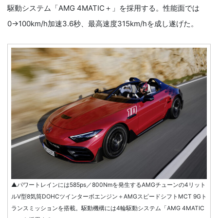
駆動システム「AMG 4MATIC＋」を採用する。性能面では
0→100km/h加速3.6秒、最高速度315km/hを成し遂げた。
▲パワートレインには585ps／800Nmを発生するAMGチューンの4リット
ルV型8気筒DOHCツインターボエンジン＋AMGスピードシフトMCT 9Gト
ランスミッションを搭載。駆動機構には4輪駆動システム「AMG 4MATIC