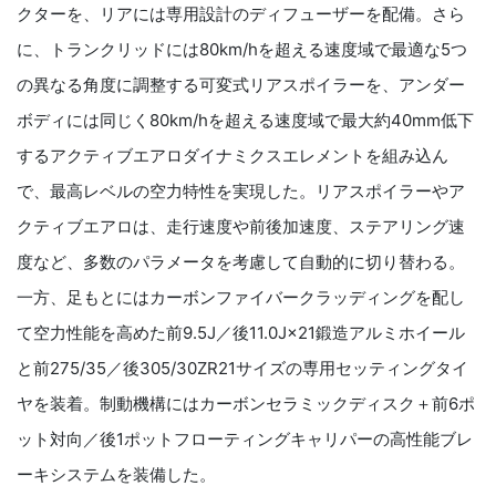
クターを、リアには専用設計のディフューザーを配備。さら
に、トランクリッドには80km/hを超える速度域で最適な5つ
の異なる角度に調整する可変式リアスポイラーを、アンダー
ボディには同じく80km/hを超える速度域で最大約40mm低下
するアクティブエアロダイナミクスエレメントを組み込ん
で、最高レベルの空力特性を実現した。リアスポイラーやア
クティブエアロは、走行速度や前後加速度、ステアリング速
度など、多数のパラメータを考慮して自動的に切り替わる。
一方、足もとにはカーボンファイバークラッディングを配し
て空力性能を高めた前9.5J／後11.0J×21鍛造アルミホイール
と前275/35／後305/30ZR21サイズの専用セッティングタイ
ヤを装着。制動機構にはカーボンセラミックディスク＋前6ポ
ット対向／後1ポットフローティングキャリパーの高性能ブレ
ーキシステムを装備した。