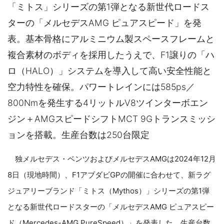
「ミトス」シリーズの第1弾となる新世代ロードス
ターの「メルセデスAMG ピュアスピード」を発
表。基本骨格にアルミニウム製スペースフレームと
複合素材のボディを採用したうえで、F1譲りの「ハ
ロ（HALO）」システムを導入して高い安全性能と
空力特性を確保。パワートレインには585ps／
800Nmを発生する4リットルV8ツインターボエン
ジン＋AMGスピードシフトMCT 9Gトランスミッシ
ョンを搭載。生産台数は250台限定
独メルセデス・ベンツおよびメルセデスAMGは2024年12月
8日（現地時間）、F1アブダビGPの開催に合わせて、新ラグ
ジュアリーブランド「ミトス（Mythos）」シリーズの第1弾
となる新世代ロードスターの「メルセデスAMG ピュアスピー
ド（Mercedes-AMG PureSpeed）」を発表した。生産台数