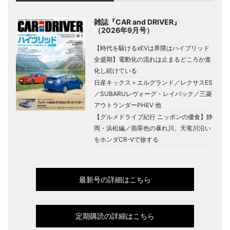
雑誌『CAR and DRIVER』
（2026年9月号）
【時代を駆けるxEVは界隈はハイブリッド
全盛期】電動化の流れは止まるどころか進
化し続けている
日産キックス＋エルグランド／レクサスES
／SUBARUレヴォーグ・レイバック／三菱
アウトランダーPHEV 他
【グルメドライブ紀行 ニッポンの優食】静
岡・浜松編／翡翠色の暴れ川、天竜川沿い
をホンダCR-Vで旅する
最新号の詳細はこちら
定期購読の詳細はこちら