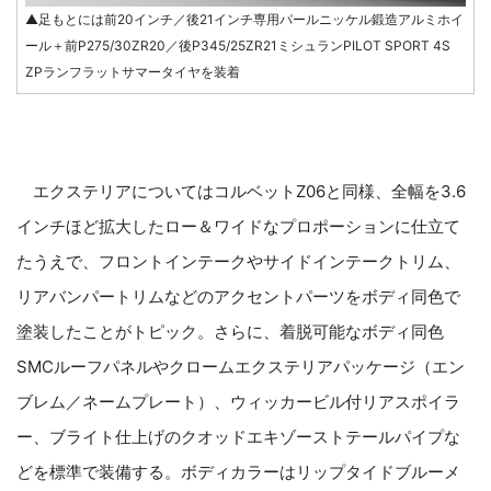
▲足もとには前20インチ／後21インチ専用パールニッケル鍛造アルミホイ
ール＋前P275/30ZR20／後P345/25ZR21ミシュランPILOT SPORT 4S
ZPランフラットサマータイヤを装着
エクステリアについてはコルベットZ06と同様、全幅を3.6
インチほど拡大したロー＆ワイドなプロポーションに仕立て
たうえで、フロントインテークやサイドインテークトリム、
リアバンパートリムなどのアクセントパーツをボディ同色で
塗装したことがトピック。さらに、着脱可能なボディ同色
SMCルーフパネルやクロームエクステリアパッケージ（エン
ブレム／ネームプレート）、ウィッカービル付リアスポイラ
ー、ブライト仕上げのクオッドエキゾーストテールパイプな
どを標準で装備する。ボディカラーはリップタイドブルーメ