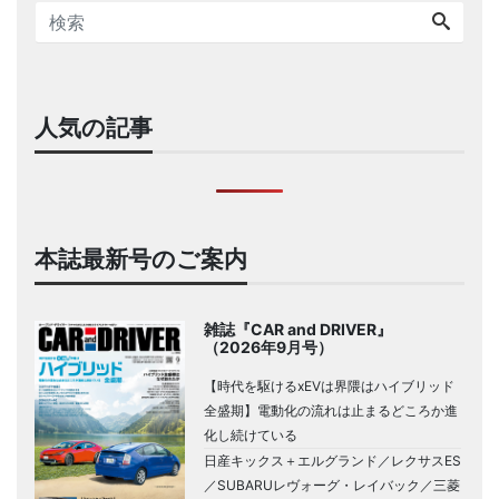
人気の記事
本誌最新号のご案内
雑誌『CAR and DRIVER』
（2026年9月号）
【時代を駆けるxEVは界隈はハイブリッド
全盛期】電動化の流れは止まるどころか進
化し続けている
日産キックス＋エルグランド／レクサスES
／SUBARUレヴォーグ・レイバック／三菱