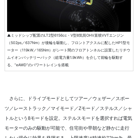
▲ミッドシップ配置のLT2型6156cc・V型8気筒OHV直噴VVTエンジン
（502ps／637Nm）が後輪を駆動し、フロントアクスルに配したHP1型モ
ーター（119kW／165Nm）がシート間のフロアトンネルに設置したリチウ
ムイオンバッテリーパック（総電力量1.9kWh）を介して前輪を駆動す
る、“eAWD”のパワートレインを搭載
さらに、ドライブモードとしてツアー／ウェザー／スポー
ツ／レーストラック／マイモード／Zモード／ステルス／シャ
トルという8モードを設定。ステルスモードを選択すれば電気
モーターのみの駆動が可能で、住宅街や早朝など静かに走行
したい場合に効果を発揮する。上限速度は時速約72km/h、最