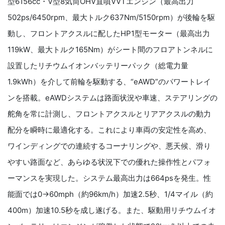
型6156cc・V型8気筒OHV直噴VVTエンジン（最高出力
502ps/6450rpm、最大トルク637Nm/5150rpm）が後輪を駆
動し、フロントアクスルに配したHP1型モーター（最高出力
119kW、最大トルク165Nm）がシート間のフロアトンネルに
設置したリチウムイオンバッテリーパック（総電力量
1.9kWh）を介して前輪を駆動する、“eAWD”のパワートレイ
ンを搭載。eAWDシステムは路面状況や車速、ステアリングの
舵角を常に計測し、フロントアクスルとリアアクスルの動力
配分を瞬時に最適化する。これにより車両の安定性を高め、
ワインディングでの連続するコーナリングや、悪天候、滑り
やすい路面など、あらゆる状況下での優れた操作性とパフォ
ーマンスを実現した。システム最高出力は664psを発生。性
能面では0→60mph（約96km/h）加速2.5秒、1/4マイル（約
400m）加速10.5秒を成し遂げる。また、駆動用リチウムイオ