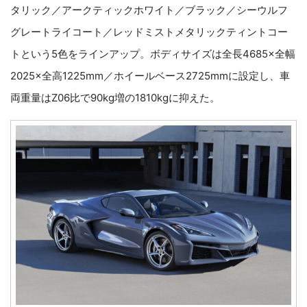
タリック／アークティックホワイト／ブラック／シーウルフ
グレートライコート／レッドミストメタリックティントコー
トという5色をラインアップ。ボディサイズは全長4685×全幅
2025×全高1225mm／ホイールベース2725mmに設定し、車
両重量はZ06比で90kg増の1810kgに抑えた。