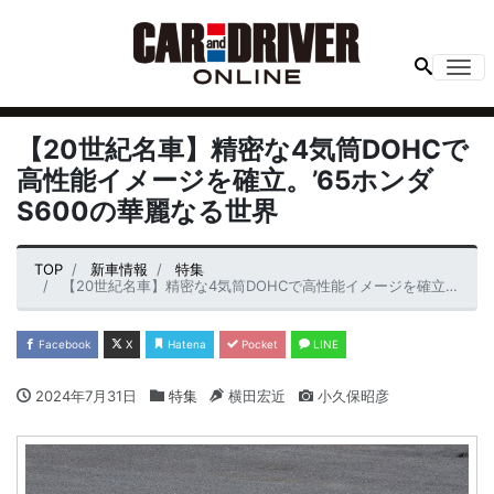
Me
【20世紀名車】精密な4気筒DOHCで
高性能イメージを確立。’65ホンダ
S600の華麗なる世界
TOP
新車情報
特集
【20世紀名車】精密な4気筒DOHCで高性能イメージを確立。’65ホンダS600の華麗なる世界
Facebook
X
Hatena
Pocket
LINE
2024年7月31日
特集
横田宏近
小久保昭彦