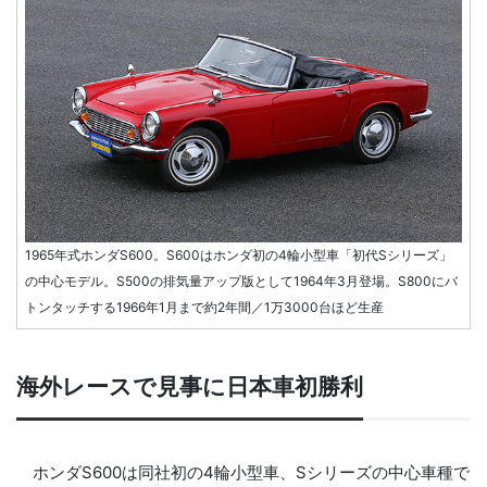
1965年式ホンダS600。S600はホンダ初の4輪小型車「初代Sシリーズ」
の中心モデル。S500の排気量アップ版として1964年3月登場。S800にバ
トンタッチする1966年1月まで約2年間／1万3000台ほど生産
海外レースで見事に日本車初勝利
ホンダS600は同社初の4輪小型車、Sシリーズの中心車種で