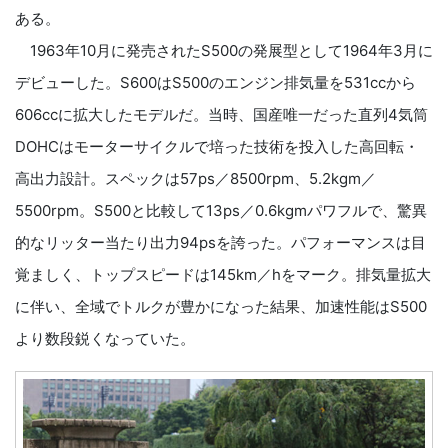
ある。
1963年10月に発売されたS500の発展型として1964年3月に
デビューした。S600はS500のエンジン排気量を531ccから
606ccに拡大したモデルだ。当時、国産唯一だった直列4気筒
DOHCはモーターサイクルで培った技術を投入した高回転・
高出力設計。スペックは57ps／8500rpm、5.2kgm／
5500rpm。S500と比較して13ps／0.6kgmパワフルで、驚異
的なリッター当たり出力94psを誇った。パフォーマンスは目
覚ましく、トップスピードは145km／hをマーク。排気量拡大
に伴い、全域でトルクが豊かになった結果、加速性能はS500
より数段鋭くなっていた。