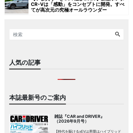
CR-Vは「感動」をコンセプトに開発。すべ
てが高次元の究極オールラウンダー
人気の記事
本誌最新号のご案内
雑誌『CAR and DRIVER』
（2026年9月号）
【時代を駆けるxEVは界隈はハイブリッド