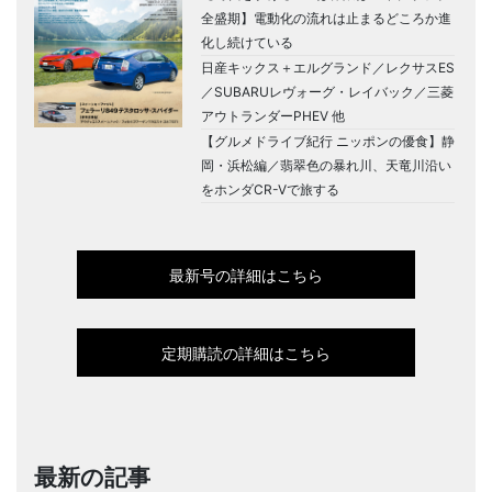
全盛期】電動化の流れは止まるどころか進
化し続けている
日産キックス＋エルグランド／レクサスES
／SUBARUレヴォーグ・レイバック／三菱
アウトランダーPHEV 他
【グルメドライブ紀行 ニッポンの優食】静
岡・浜松編／翡翠色の暴れ川、天竜川沿い
をホンダCR-Vで旅する
最新号の詳細はこちら
定期購読の詳細はこちら
最新の記事