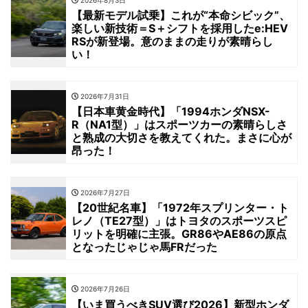
【最新モデル試乗】これが“本命シビック”、
楽しい新技術＝S＋シフトを採用したe:HEV
RSが新登場。意のままの走りが素晴らし
い！
2026年7月31日
【日本車黄金時代】「1994ホンダNSX-
R（NA1型）」はスポーツカーの素晴らしさ
と熟成の大切さを教えてくれた。まさに心が
昂った！
2026年7月27日
【20世紀名車】「1972年スプリンター・ト
レノ（TE27型）」はトヨタのスポーツスピ
リットを明確に主張。GR86やAE86の原点
となったじゃじゃ馬FRだった
2026年7月26日
【いま買うべきSUV選び2026】新型ホンダ