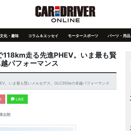
文化・趣味
コラム＆エッセイ
モータースポーツ
パーツ・用品
118km走る先進PHEV。いま最も賢
の卓越パフォーマンス
HEV。いま最も賢いメルセデス、GLC350eの卓越パフォーマンス
t
LINE
康志朗