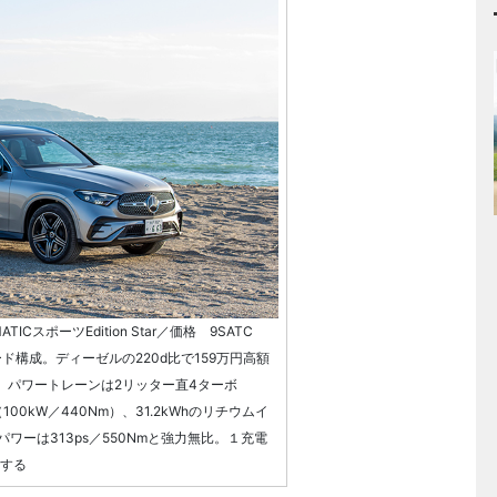
TICスポーツEdition Star／価格 9SATC
レード構成。ディーゼルの220d比で159万円高額
備。パワートレーンは2リッター直4ターボ
100kW／440Nm）、31.2kWhのリチウムイ
ワーは313ps／550Nmと強力無比。１充電
達する