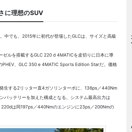
さに理想のSUV
中でも、2015年に初代が登場したGLCは、サイズと高級
を搭載するGLC 220 d 4MATICを皮切りに日本に導
C 350 e 4MATIC Sports Edition Starだ。価格
を発生する2リッター直4ガソリンターボに、136ps／440Nm
イオンバッテリーを加えた構成となる。システム最高出力は
20dは同197ps／440Nmのエンジンに23ps／200Nmの