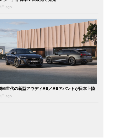
3日 ago
第6世代の新型アウディA6／A6アバントが日本上陸
3日 ago