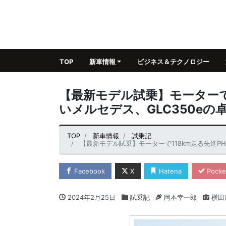
TOP
新車情報
ビジネス＆テクノロジー
【最新モデル試乗】モーターで
いメルセデス、GLC350e
TOP
新車情報
試乗記
【最新モデル試乗】モーターで118km走る先進P
Facebook
X
Hatena
Pocke
2024年2月25日
試乗記
岡本幸一郎
横田