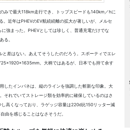
で最大118km走行でき、トップスピードも140km／hに
える。近年はPHEVのEV航続続離の拡大が著しいが、メルセ
らに強まった。PHEVとしては珍しく、普通充電だけでな
ある。
ルと差はない。あえてそうしたのだろう。スポーティでエレ
5×1920×1635mm。大柄ではあるが、日本でも持て余す
用したインパネは、縦のラインを強調した斬新な印象。大
。それでいてストレージ類を効率的に確保しているのはさ
し高くなっており、ラゲッジ容量は220d比150リッター減
。不自由を感じることはなさそうだ。