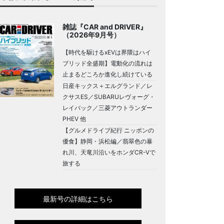
雑誌『CAR and DRIVER』
（2026年9月号）
【時代を駆けるxEVは界隈はハイ
ブリッド全盛期】電動化の流れは
止まるどころか進化し続けている
日産キックス＋エルグランド／レ
クサスES／SUBARUレヴォーグ・
レイバック／三菱アウトランダー
PHEV 他
【グルメドライブ紀行 ニッポンの
優食】静岡・浜松編／翡翠色の暴
れ川、天竜川沿いをホンダCR-Vで
旅する
最新号の詳細はこちら