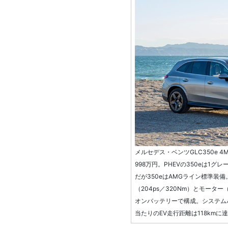
メルセデス・ベンツGLC350e 4MA
998万円。PHEVの350eは1グ
だが350eはAMGライン標準装
（204ps／320Nm）とモーター（
オンバッテリーで構成。システムパ
当たりのEV走行距離は118kmに