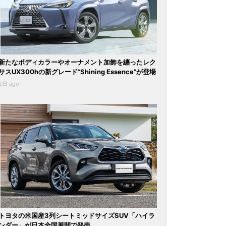
新たなボディカラーやオーナメント加飾を纏ったレク
サスUX300hの新グレード“Shining Essence”が登場
2日 ago
トヨタの米国産3列シートミッドサイズSUV「ハイラ
ンダー」が日本全国展開で発売