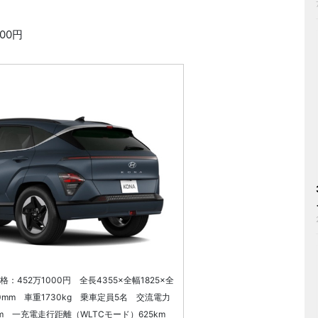
000円
452万1000円 全長4355×全幅1825×全
0mm 車重1730kg 乗車定員5名 交流電力
/km 一充電走行距離（WLTCモード）625km