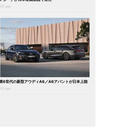
3日 ago
第6世代の新型アウディA6／A6アバントが日本上陸
3日 ago