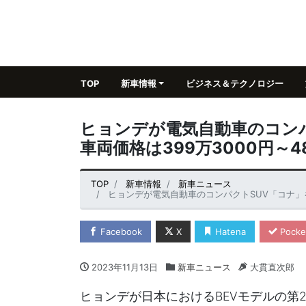
TOP
新車情報
ビジネス＆テクノロジー
ヒョンデが電気自動車のコン
車両価格は399万3000円～4
TOP
新車情報
新車ニュース
ヒョンデが電気自動車のコンパクトSUV「コナ」を日
Facebook
X
Hatena
Pocke
2023年11月13日
新車ニュース
大貫直次郎
ヒョンデが日本におけるBEVモデルの第