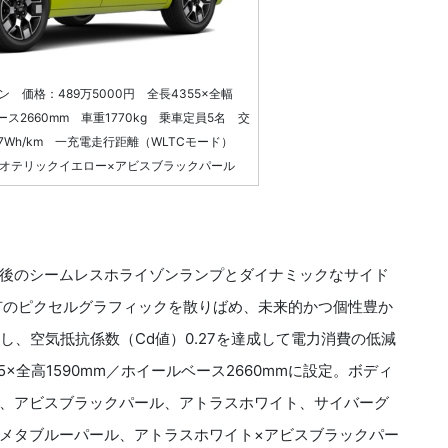
 価格：489万5000円 全長4355×全幅
ース2660mm 車重1770kg 乗車定員5名 交
7Wh/km 一充電走行距離（WLTCモード）
ネオテリックイエロー×アビスブラックパール
後のシームレスホライゾンランプとダイナミックなサイド
有のピクセルグラフィックを散りばめ、未来的かつ個性豊か
し、空気抵抗係数（Cd値）0.27を達成して電力消費の低減
5×全高1590mm／ホイールベース2660mmに設定。ボディ
、アビスブラックパール、アトラスホワイト、サイバーグ
メタブルーパール、アトラスホワイト×アビスブラックパー