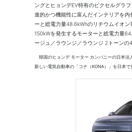
ングとヒョンデEV特有のピクセルグラフ
進的かつ機能性に富んだインテリアを内包
ーと総電力量48.6kWhのリチウムイ
150kWを発生するモーターと総電力量6
ージュ／ラウンジ／ラウンジ 2トーンの
韓国のヒョンデ モーター カンパニーの日本法人で
新しい電気自動車の「コナ（KONA）」を日本で