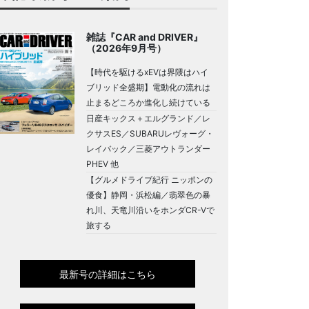
雑誌『CAR and DRIVER』
（2026年9月号）
【時代を駆けるxEVは界隈はハイ
ブリッド全盛期】電動化の流れは
止まるどころか進化し続けている
日産キックス＋エルグランド／レ
クサスES／SUBARUレヴォーグ・
レイバック／三菱アウトランダー
PHEV 他
【グルメドライブ紀行 ニッポンの
優食】静岡・浜松編／翡翠色の暴
れ川、天竜川沿いをホンダCR-Vで
旅する
最新号の詳細はこちら