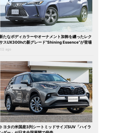
新たなボディカラーやオーナメント加飾を纏ったレク
サスUX300hの新グレード“Shining Essence”が登場
2日 ago
トヨタの米国産3列シートミッドサイズSUV「ハイラ
ンダー」が日本全国展開で発売