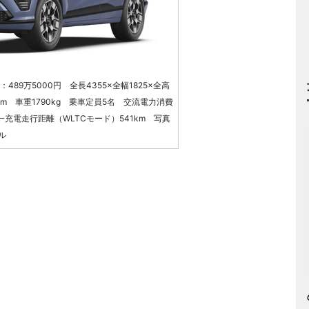
89万5000円 全長4355×全幅1825×全高
mm 車重1790kg 乗車定員5名 交流電力消費
 一充電走行距離（WLTCモード）541km 写真
ル