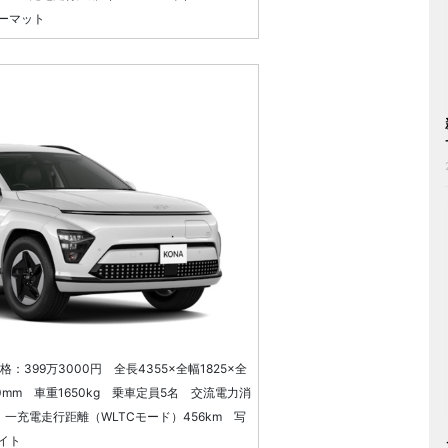
ーマット
399万3000円 全長4355×全幅1825×全
0mm 車重1650kg 乗車定員5名 交流電力消
m 一充電走行距離（WLTCモード）456km 写
イト