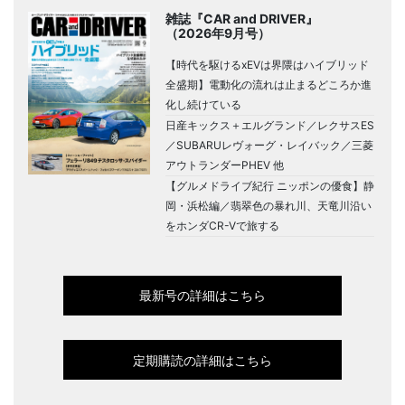
雑誌『CAR and DRIVER』
（2026年9月号）
【時代を駆けるxEVは界隈はハイブリッド
全盛期】電動化の流れは止まるどころか進
化し続けている
日産キックス＋エルグランド／レクサスES
／SUBARUレヴォーグ・レイバック／三菱
アウトランダーPHEV 他
【グルメドライブ紀行 ニッポンの優食】静
岡・浜松編／翡翠色の暴れ川、天竜川沿い
をホンダCR-Vで旅する
最新号の詳細はこちら
定期購読の詳細はこちら