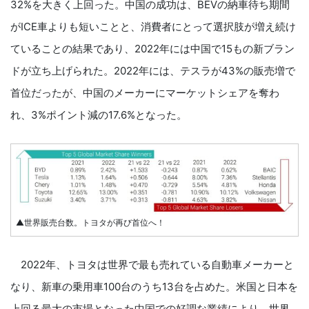
32%を大きく上回った。中国の成功は、BEVの納車待ち期間
がICE車よりも短いことと、消費者にとって選択肢が増え続け
ていることの結果であり、2022年には中国で15もの新ブラン
ドが立ち上げられた。2022年には、テスラが43%の販売増で
首位だったが、中国のメーカーにマーケットシェアを奪わ
れ、3%ポイント減の17.6%となった。
▲世界販売台数。トヨタが再び首位へ！
2022年、トヨタは世界で最も売れている自動車メーカーと
なり、新車の乗用車100台のうち13台を占めた。米国と日本を
上回る最大の市場となった中国での好調な業績により、世界