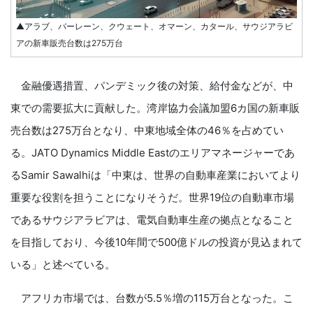
▲アラブ、バーレーン、クウェート、オマーン、カタール、サウジアラビ
アの新車販売台数は275万台
金融優遇措置、パンデミック後の対策、給付金などが、中
東での需要拡大に貢献した。湾岸協力会議加盟6カ国の新車販
売台数は275万台となり、中東地域全体の46％を占めてい
る。JATO Dynamics Middle Eastのエリアマネージャーであ
るSamir Sawalhiは「中東は、世界の自動車産業においてより
重要な役割を担うことになりそうだ。世界19位の自動車市場
であるサウジアラビアは、電気自動車生産の拠点となること
を目指しており、今後10年間で500億ドルの投資が見込まれて
いる」と述べている。
アフリカ市場では、台数が5.5％増の115万台となった。こ