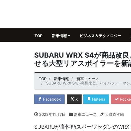
TOP
新車情報
ビジネス＆テクノロジー
SUBARU WRX S4が商
せる大型リアスポイラーを新
TOP
新車情報
新車ニュース
SUBARU WRX S4が商品改良。ハイパフォ
Facebook
X
Hatena
Pocke
2023年11月7日
新車ニュース
大貫直次郎
SUBARUが高性能スポーツセダンのWR