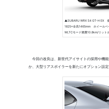
▲SUBARU WRX S4 GT-H E
1825×全高1465mm ホイール
WLTCモード燃費10.8km/リット
今回の改良は、新世代アイサイトの採用や機能
か、大型リアスポイラーを新たにオプション設定