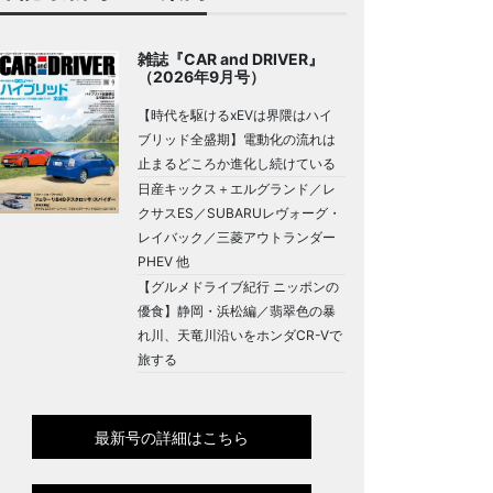
雑誌『CAR and DRIVER』
（2026年9月号）
【時代を駆けるxEVは界隈はハイ
ブリッド全盛期】電動化の流れは
止まるどころか進化し続けている
日産キックス＋エルグランド／レ
クサスES／SUBARUレヴォーグ・
レイバック／三菱アウトランダー
PHEV 他
【グルメドライブ紀行 ニッポンの
優食】静岡・浜松編／翡翠色の暴
れ川、天竜川沿いをホンダCR-Vで
旅する
最新号の詳細はこちら