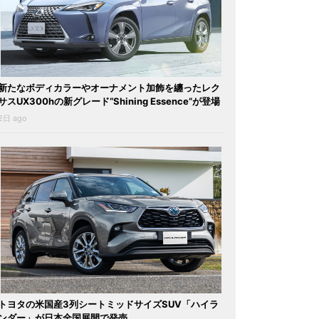
新たなボディカラーやオーナメント加飾を纏ったレク
サスUX300hの新グレード“Shining Essence”が登場
2日 ago
トヨタの米国産3列シートミッドサイズSUV「ハイラ
ンダー」が日本全国展開で発売