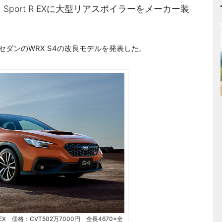
Sport R EXに大型リアスポイラーをメーカー装
ツセダンのWRX S4の改良モデルを発表した。
rt R EX 価格：CVT502万7000円 全長4670×全