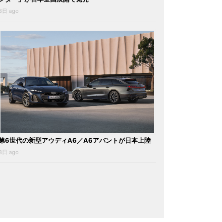
3日 ago
第6世代の新型アウディA6／A6アバントが日本上陸
3日 ago