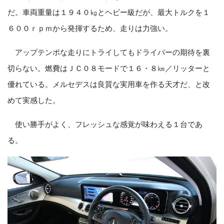
だ。車両重量は１９４０㎏とヘビー級だが、最大トルクを１
６００ｒｐｍから発揮するため、走りは力強い。
アップテンポな走りにトライしてもドライバーの期待を裏
切らない。燃費はＪＣ０８モードで１６・８㎞／
リッター
と
優れている。メルセデスは良質な実用車を作る天才だ、と改
めて実感した。
使い勝手がよく、フレッシュな感覚が味わえる１台であ
る。