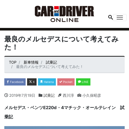
Me
最良のメルセデスについて考えてみ
た！
TOP
新車情報
試乗記
最良のメルセデスについて考えてみた！
Facebook
X
Hatena
Pocket
LINE
2019年7月19日
試乗記
西川淳
小久保昭彦
メルセデス・ベンツ
E220d
・
4
マチック・オールテレイン 試
乗記