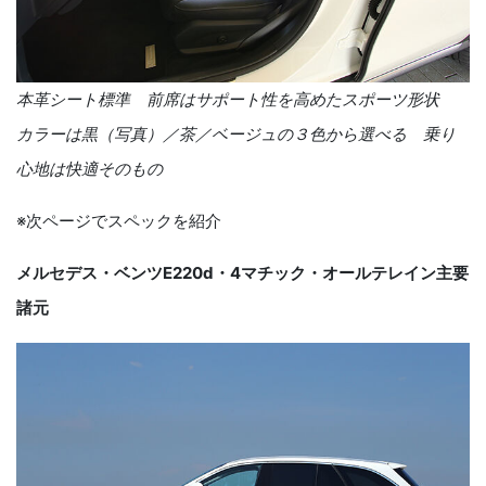
本革シート標準 前席はサポート性を高めたスポーツ形状
カラーは黒（写真）／茶／ベージュの３色から選べる 乗り
心地は快適そのもの
※次ページでスペックを紹介
メルセデス・ベンツ
E220d
・
4
マチック・オールテレイン主要
諸元