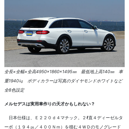
全長
×
全幅
×
全高
4950×1860×1495
㎜ 最低地上高
140
㎜ 車
重
1940
㎏ ボディカラーは写真のダイヤモンドホワイトなど
全
8
色設定
メルセデスは実用車作りの天才かもしれない？
日本仕様は、Ｅ２２０ｄ４マチック。２
ℓ
直４ディーゼルタ
ーボ（１９４㎰／４００Ｎｍ）を積む４ＷＤのモノグレード