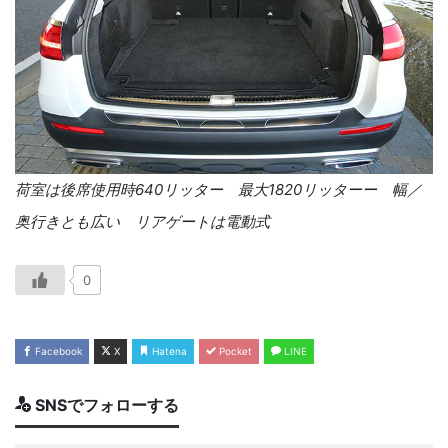
荷室は後席使用時
640
リッター 最大
1820リッター
ー 幅／
奥行きとも広い リアゲートは電動式
0
Facebook
X
Hatena
Pocket
LINE
SNSでフォローする