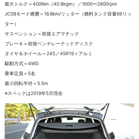
最大トルク＝
400Nm
（
40.8kgm
）／
1600
〜
2800rpm
JC08
モード燃費＝
16.8km/
リッター（燃料タンク容量
66
リッ
ター
）
サスペンション
＝前後
エアマチック
ブレーキ
＝前後
ベンチレーテッドディスク
タイヤ＆ホイール＝
245
／
45R19
＋アルミ
駆動方式＝
4WD
乗車定員＝
5
名
最小回転半径＝
5.5m
※スペックは
2019
年
5
月現在