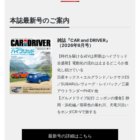
本誌最新号のご案内
雑誌『CAR and DRIVER』
（2026年9月号）
【時代を駆けるxEVは界隈はハイブリッド
全盛期】電動化の流れは止まるどころか進
化し続けている
日産キックス＋エルグランド／レクサスES
／SUBARUレヴォーグ・レイバック／三菱
アウトランダーPHEV 他
【グルメドライブ紀行 ニッポンの優食】静
岡・浜松編／翡翠色の暴れ川、天竜川沿い
をホンダCR-Vで旅する
最新号の詳細はこちら