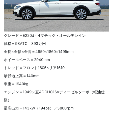
グレード＝
E220d
・
4
マチック・オールテレイン
価格＝
9SATC
893
万円
全長
×
全幅
×
全高＝
4950×1860×1495mm
ホイールベース＝
2940mm
トレッド＝
フロント
1605×
リア
1610
最低地上高＝
140mm
車重＝
1940kg
エンジン＝
1949
㏄直
4DOHC16V
ディーゼルターボ（軽油仕
様）
最高出力＝
143kW
（
194ps
）／
3800rpm