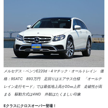
メルセデス・ベンツ
E220d
・
4
マチック・オールトレイン 価
格：
9SATC
893
万円 足回りはエアサス仕様 「オールテ
レイン走行モード」では最低地上高が
20
㎜上昇 走破性が高
まる 駆動方式は
4WD
外観はたくましい印象
Eクラスにクロスオーバー登場！