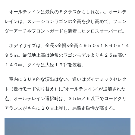
オールテレインは最良のＥクラスかもしれない。オールテ
レインは、ステーションワゴンの全高を少し高めて、フェン
ダーアーチやフロントガードを装着したクロスオーバーだ。
ボディサイズは、全長
×
全幅
×
全高４９５０
×
１８６０
×
１４
９５㎜。最低地上高は通常のワゴンモデルよりも２５㎜高い
１４０㎜、タイヤは大径１９㌅を装着。
室内にＳＵＶ的な演出はない。違いはダイナミックセレク
ト（走行モード切り替え）に
"
オールテレイン
"
が追加された
点。オールテレイン選択時は、３５㎞／ｈ以下でロードクリ
アランスがさらに２０㎜上昇し、悪路走破性が高まる。