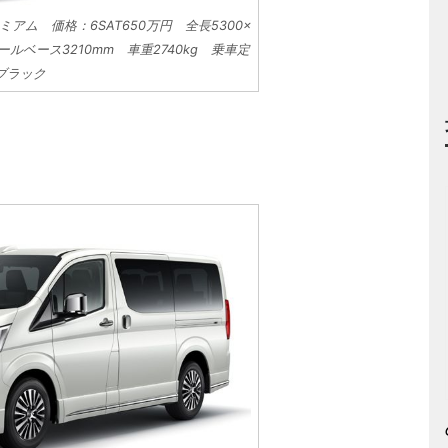
ム 価格：6SAT650万円 全長5300×
イールベース3210mm 車重2740kg 乗車定
ブラック