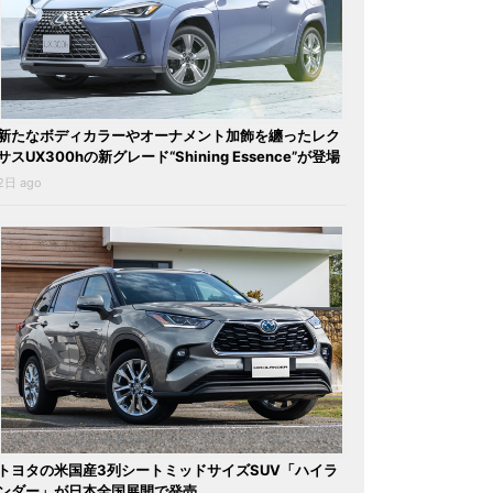
新たなボディカラーやオーナメント加飾を纏ったレク
サスUX300hの新グレード“Shining Essence”が登場
2日 ago
トヨタの米国産3列シートミッドサイズSUV「ハイラ
ンダー」が日本全国展開で発売