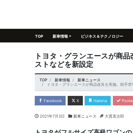
TOP
新車情報
ビジネス＆テクノロジー
トヨタ・グランエースが商品
ストなどを新設定
TOP
新車情報
新車ニュース
トヨタ・グランエースが商品改良を実施。助手席
Facebook
X
Hatena
Pocke
2021年7月3日
新車ニュース
大貫直次郎
トヨタがフルサイズ高級ワゴンの