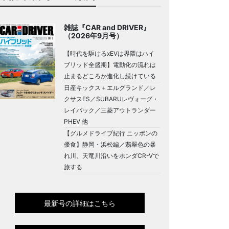
雑誌『CAR and DRIVER』
（2026年9月号）
【時代を駆けるxEVは界隈はハイ
ブリッド全盛期】電動化の流れは
止まるどころか進化し続けている
日産キックス＋エルグランド／レ
クサスES／SUBARUレヴォーグ・
レイバック／三菱アウトランダー
PHEV 他
【グルメドライブ紀行 ニッポンの
優食】静岡・浜松編／翡翠色の暴
れ川、天竜川沿いをホンダCR-Vで
旅する
最新号の詳細はこちら