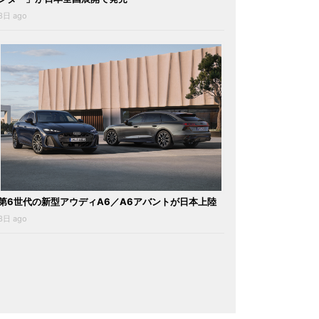
3日 ago
第6世代の新型アウディA6／A6アバントが日本上陸
3日 ago