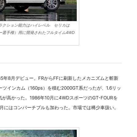
ラクション能力はハイレベル セリカは
ラリー選手権）用に開発されたフルタイム4WD
は1985年8月デビュー。FRからFFに刷新したメカニズムと斬新
ンカム（160ps）を積む2000GT系だったが、1.6リッ
気が高かった。1986年10月に4WDスポーツのGT-FOURを
10月にはコンバーチブルも加わった。市場では稀少車扱い。