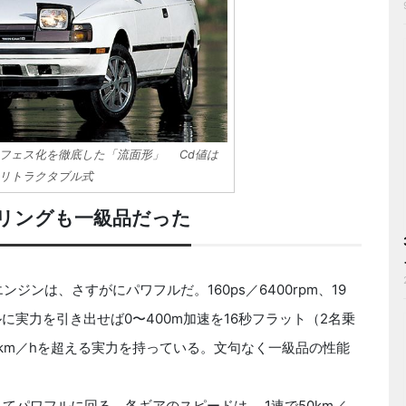
フェス化を徹底した「流面形」 Cd値は
はリトラクタブル式
リングも一級品だった
エンジンは、さすがにパワフルだ。160ps／6400rpm、19
フルに実力を引き出せば0〜400m加速を16秒フラット（2名乗
km／hを超える実力を持っている。文句なく一級品の性能
てパワフルに回る。各ギアのスピードは、 1速で50km／