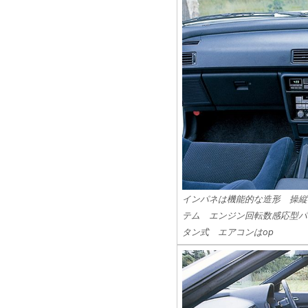
インパネは機能的な造形 操縦
テム エンジン回転数感応型パ
タン式 エアコンはop