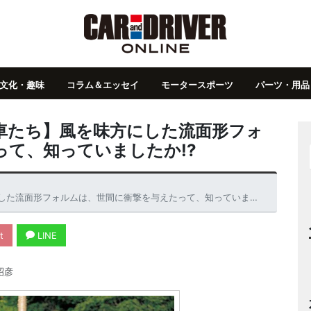
文化・趣味
コラム＆エッセイ
モータースポーツ
パーツ・用品
車たち】風を味方にした流面形フォ
て、知っていましたか!?
流面形フォルムは、世間に衝撃を与えたって、知っていましたか!?
t
LINE
昭彦