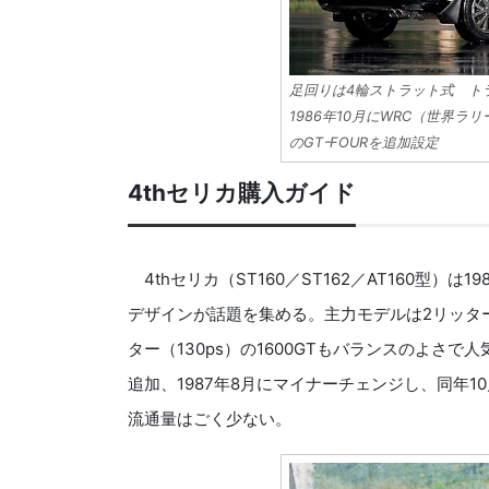
足回りは4輪ストラット式 ト
1986年10月にWRC（世界
のGTｰFOURを追加設定
4thセリカ購入ガイド
4thセリカ（ST160／ST162／AT160型）
デザインが話題を集める。主力モデルは2リッターツイ
ター（130ps）の1600GTもバランスのよさで人
追加、1987年8月にマイナーチェンジし、同年
流通量はごく少ない。