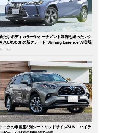
新たなボディカラーやオーナメント加飾を纏ったレク
サスUX300hの新グレード“Shining Essence”が登場
2日 ago
トヨタの米国産3列シートミッドサイズSUV「ハイラ
ンダー」が日本全国展開で発売