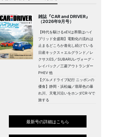
雑誌『CAR and DRIVER』
（2026年9月号）
【時代を駆けるxEVは界隈はハイ
ブリッド全盛期】電動化の流れは
止まるどころか進化し続けている
日産キックス＋エルグランド／レ
クサスES／SUBARUレヴォーグ・
レイバック／三菱アウトランダー
PHEV 他
【グルメドライブ紀行 ニッポンの
優食】静岡・浜松編／翡翠色の暴
れ川、天竜川沿いをホンダCR-Vで
旅する
最新号の詳細はこちら