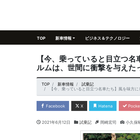
TOP
新車情報
ビジネス＆テクノロジー
【今、乗っていると目立つ名
ルムは、世間に衝撃を与えたっ
TOP
新車情報
試乗記
【今、乗っていると目立つ名車たち】風を味方にした
Facebook
X
Hatena
Pocke
2021年6月12日
試乗記
岡崎宏司
小久保