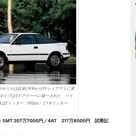
4thセリカは従来のFRからFFレイアウトに変
ィタイプは3ドアクーペに統一された ツイ
2リッター（160ps）と1.6リッター
5MT 207万7000円／4AT 217万8000円 試乗記