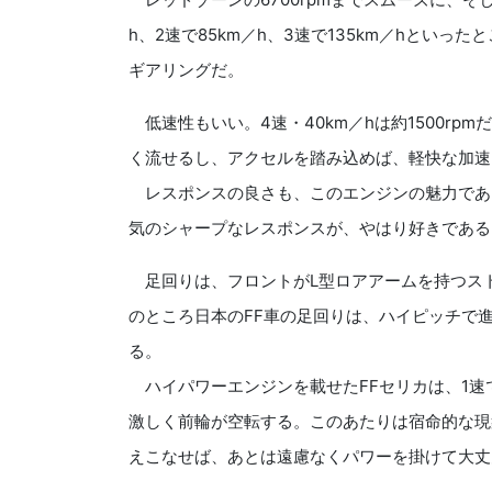
h、2速で85km／h、3速で135km／hとい
ギアリングだ。
低速性もいい。4速・40km／hは約1500r
く流せるし、アクセルを踏み込めば、軽快な加速
レスポンスの良さも、このエンジンの魅力であ
気のシャープなレスポンスが、やはり好きである
足回りは、フロントがL型ロアアームを持つス
のところ日本のFF車の足回りは、ハイピッチで
る。
ハイパワーエンジンを載せたFFセリカは、1速
激しく前輪が空転する。このあたりは宿命的な現
えこなせば、あとは遠慮なくパワーを掛けて大丈