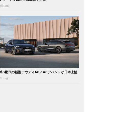
3日 ago
第6世代の新型アウディA6／A6アバントが日本上陸
3日 ago