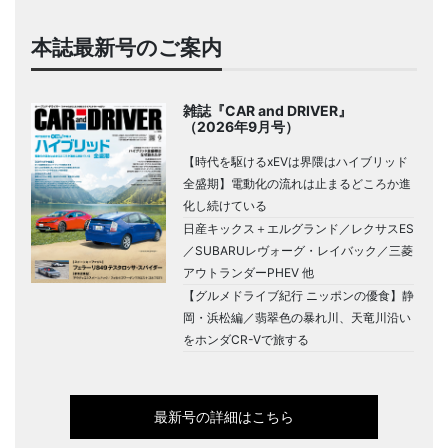
本誌最新号のご案内
雑誌『CAR and DRIVER』
（2026年9月号）
【時代を駆けるxEVは界隈はハイブリッド
全盛期】電動化の流れは止まるどころか進
化し続けている
日産キックス＋エルグランド／レクサスES
／SUBARUレヴォーグ・レイバック／三菱
アウトランダーPHEV 他
【グルメドライブ紀行 ニッポンの優食】静
岡・浜松編／翡翠色の暴れ川、天竜川沿い
をホンダCR-Vで旅する
最新号の詳細はこちら