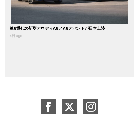
第6世代の新型アウディA6／A6アバントが日本上陸
4日 ago