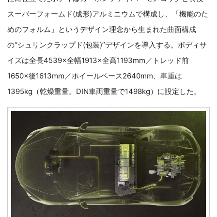
スーパーフォームド(成形)アルミニウムで構成し、「機能のた
めのフォルム」というデザイン理念から生まれた曲面構成
の“シュリンクラップド(包装)”デザインを導入する。ボディサ
イズは全長4539×全幅1913×全高1193mm／トレッド前
1650×後1613mm／ホイールベース2640mm、車重は
1395kg（乾燥重量。DIN車両重量で1498kg）に設定した。