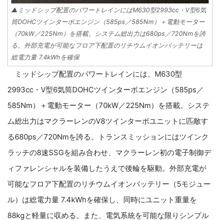
▲ミッドシップ配置のパワートレインにはM630型2993cc・V型6気
筒DOHCツインターボエンジン（585ps／585Nm）＋電動モーター
（70kW／225Nm）を搭載。システム総出力は680ps／720Nmを誇
る。外部充電が可能なフロア下配置のリチウムイオンバッテリーは
総電力量 7.4kWhを確保
ミッドシップ配置のパワートレインには、M630型
2993cc・V型6気筒DOHCツインターボエンジン（585ps／
585Nm）＋電動モーター（70kW／225Nm）を搭載。システ
ム総出力はマクラーレンのV8ツインターボユニットに匹敵す
る680ps／720Nmを誇る。トランスミッションにはツインク
ラッチの8速SSGを組み合わせ、マクラーレン初の電子制御デ
ィファレンシャルを装備したうえで後輪を駆動。外部充電が
可能なフロア下配置のリチウムイオンバッテリー（5モジュー
ル）は総電力量 7.4kWhを確保し、同時にユニット重量を
88kgと軽量に収める。また、電気系統を可能な限りシンプル