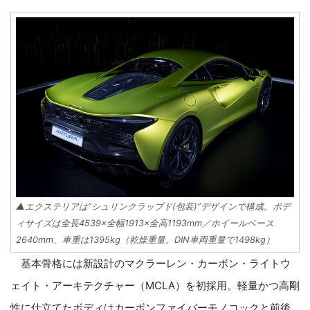
▲エクステリアは“シュリンクラップド(包装)”デザインで構成。ボデ
ィサイズは全長4539×全幅1913×全高1193mm／ホイールベース
2640mm、車重は1395kg（乾燥重量。DIN車両重量で1498kg）
基本骨格には新設計のマクラーレン・カーボン・ライトウ
ェイト・アーキテクチャー（MCLA）を初採用。軽量かつ高剛
性に仕立てたボディはカーボンファイバーモノコックと前後