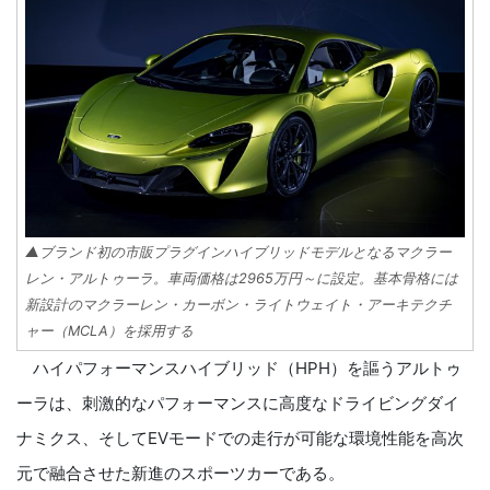
▲ブランド初の市販プラグインハイブリッドモデルとなるマクラー
レン・アルトゥーラ。車両価格は2965万円～に設定。基本骨格には
新設計のマクラーレン・カーボン・ライトウェイト・アーキテクチ
ャー（MCLA）を採用する
ハイパフォーマンスハイブリッド（HPH）を謳うアルトゥ
ーラは、刺激的なパフォーマンスに高度なドライビングダイ
ナミクス、そしてEVモードでの走行が可能な環境性能を高次
元で融合させた新進のスポーツカーである。