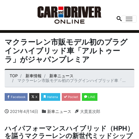
Me
マクラーレン市販モデル初のプラグ
インハイブリッド車「アルトゥー
ラ」がジャパンプレミア
TOP
新車情報
新車ニュース
マクラーレン市販モデル初のプラグインハイブリッド車「アルトゥーラ」がジャパンプレミア
Facebook
X
Hatena
Pocket
LINE
2021年4月14日
新車ニュース
大貫直次郎
ハイパフォーマンスハイブリッド（HPH）
を謳うマクラーレンの新世代ミッドシップ