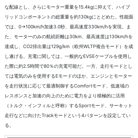
な配線とし、さらにモーター重量を15.4kgに抑えて、ハイブ
リッドコンポーネントの総重量を約130kgにとどめた。性能面
では、0→100km/h加速3.0秒、最高速度330km/hを実現。ま
た、モーターのみの航続距離は30km、最高速度は130km/hを
達成し、CO2排出量は129g/km（欧州WLTP複合モード）を成
し遂げる。充電に関しては、一般的なEVSEケーブルを使用し
た際に約2.5時間で80％の充電可能だ。一方、走行モードとし
ては電気のみを使用するEモードのほか、エンジンとモーター
を走行状況に応じて最適制御するComfortモード、低速域の
レスポンスと加速の向上のために電力をより積極的に活用
（トルク・インフィルと呼称）するSportモード、サーキット
走行などに向けたTrackモードという4パターンを設定してい
る。