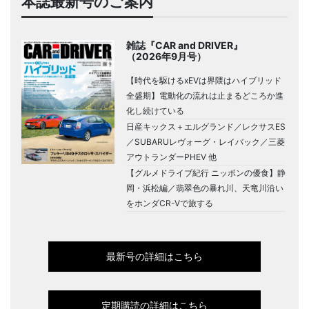
本誌最新号のご案内
雑誌『CAR and DRIVER』
（2026年9月号）
【時代を駆けるxEVは界隈はハイブリッド
全盛期】電動化の流れは止まるどころか進
化し続けている
日産キックス＋エルグランド／レクサスES
／SUBARUレヴォーグ・レイバック／三菱
アウトランダーPHEV 他
【グルメドライブ紀行 ニッポンの優食】静
岡・浜松編／翡翠色の暴れ川、天竜川沿い
をホンダCR-Vで旅する
最新号の詳細はこちら
定期購読の詳細はこちら