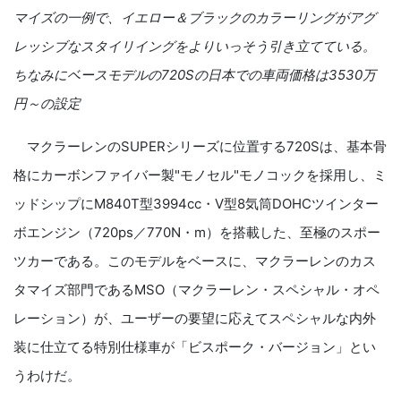
マイズの一例で、イエロー＆ブラックのカラーリングがアグ
レッシブなスタイリイングをよりいっそう引き立てている。
ちなみにベースモデルの
720S
の日本での車両価格は
3530
万
円～の設定
マクラーレンのSUPERシリーズに位置する720Sは、基本骨
格にカーボンファイバー製"モノセル"モノコックを採用し、ミ
ッドシップにM840T型3994cc・V型8気筒DOHCツインター
ボエンジン（720ps／770N・m）を搭載した、至極のスポー
ツカーである。このモデルをベースに、マクラーレンのカス
タマイズ部門であるMSO（マクラーレン・スペシャル・オペ
レーション）が、ユーザーの要望に応えてスペシャルな内外
装に仕立てる特別仕様車が「ビスポーク・バージョン」とい
うわけだ。