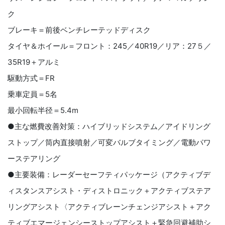
ク
ブレーキ＝前後ベンチレーテッドディスク
タイヤ＆ホイール＝フロント：245／40R19／リア：27５／
35R19＋アルミ
駆動方式＝FR
乗車定員＝5名
最小回転半径＝5.4m
●主な燃費改善対策：ハイブリッドシステム／アイドリング
ストップ／筒内直接噴射／可変バルブタイミング／電動パワ
ーステアリング
●主要装備：レーダーセーフティパッケージ（アクティブデ
ィスタンスアシスト・ディストロニック＋アクティブステア
リングアシスト〈アクティブレーンチェンジアシスト＋アク
ティブエマージェンシーストップアシスト＋緊急回避補助シ