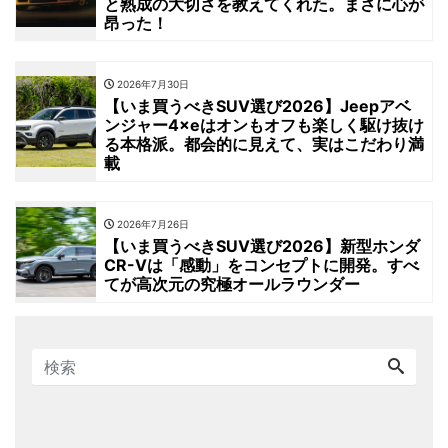
と熟成の大切さを教えてくれた。まさに心が
昂った！
2026年7月30日
【いま買うべきSUV選び2026】Jeepアベ
ンジャー4×eはオンもオフも楽しく駆け抜け
る本格派。都会的に見えて、実はこだわり満
載
2026年7月26日
【いま買うべきSUV選び2026】新型ホンダ
CR-Vは「感動」をコンセプトに開発。すべ
てが高次元の究極オールラウンダー