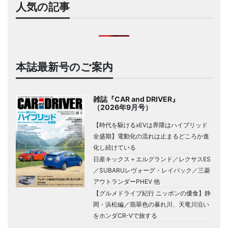
人気の記事
本誌最新号のご案内
雑誌『CAR and DRIVER』
（2026年9月号）
【時代を駆けるxEVは界隈はハイブリッド
全盛期】電動化の流れは止まるどころか進
化し続けている
日産キックス＋エルグランド／レクサスES
／SUBARUレヴォーグ・レイバック／三菱
アウトランダーPHEV 他
【グルメドライブ紀行 ニッポンの優食】静
岡・浜松編／翡翠色の暴れ川、天竜川沿い
をホンダCR-Vで旅する