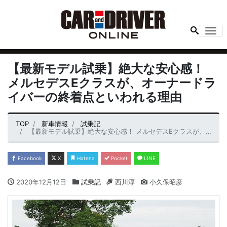
Me
【最新モデル試乗】絶大な安心感！
メルセデスEクラスが、オーナードラ
イバーの終着点といわれる理由
TOP
新車情報
試乗記
【最新モデル試乗】絶大な安心感！ メルセデスEクラスが、オーナードライバーの終着点といわれる理由
Facebook
X
Hatena
Pocket
LINE
2020年12月12日
試乗記
西川淳
小久保昭彦