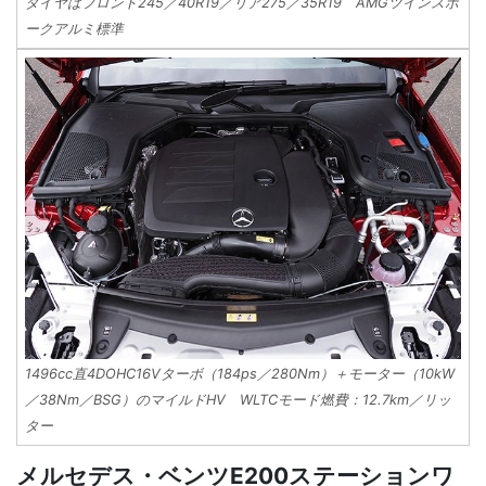
タイヤはフロント245／40R19／リア275／35R19 AMGツインスポ
ークアルミ標準
1496cc直4DOHC16Vターボ（184ps／280Nm）＋モーター（10kW
／38Nm／BSG）のマイルドHV WLTCモード燃費：12.7km／リッ
ター
メルセデス・ベンツE200ステーションワ