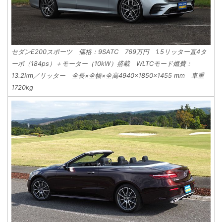
セダンE200スポーツ 価格：9SATC 769万円 1.5リッター直4タ
ーボ（184ps）＋モーター（10kW）搭載 WLTCモード燃費：
13.2km／リッター 全長×全幅×全高4940×1850×1455 mm 車重
1720kg