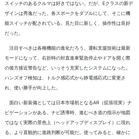
スイッチのあるクルマは好きではない。だが、Eクラスの新デ
ザインは秀逸だった。各スポークをダブルにして、そこに機
能スイッチが配されている。見た目に新しく、操作性は良好
だった。
注目すべきは各種機能の進化だろう。運転支援技術は最新
モードになって、右折時の対直進車緊急停止やドアを開く際
の後方接近警告など、いっそう充実したシステムになった。
ハンズオフ検知は、トルク感応式から静電感応式に変更さ
れ、使い勝手が向上した。
面白い新装備としては日本市場初となるAR（拡張現実）ナ
ビゲーションがある。ナビ誘導時、進むべき道の指示が地図
ではなく実際の景色上（ヘッドアップディスプレイ）に現れ
る。より直観的に進路判断が可能だ。使ってみると、確かに