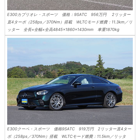
E300カブリオレ・スポーツ 価格：9SATC 956万円 2リッター
直4ターボ（258ps／370Nm）搭載 WLTCモード燃費：11.3km／リ
ッター 全長×全幅×全高4845×1860×1430mm 車重1870kg
E300クーペ・スポーツ 価格9SATC 919万円 2リッター直4ター
ボ（258ps／370Nm）搭載 WLTCモード燃費：11.5km／リッタ