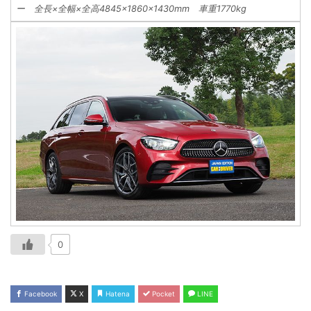
ー 全長×全幅×全高4845×1860×1430mm 車重1770kg
0
Facebook
X
Hatena
Pocket
LINE