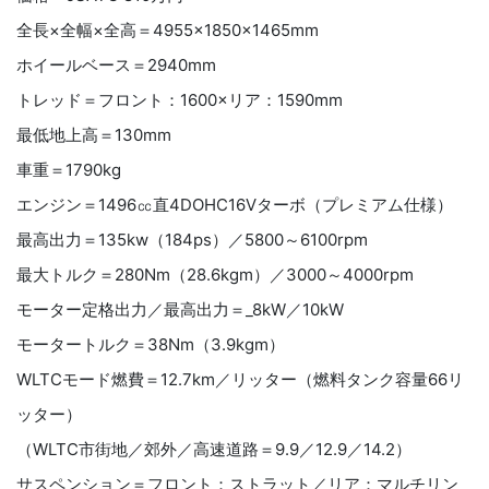
全長×全幅×全高＝4955×1850×1465mm
ホイールベース＝2940mm
トレッド＝フロント：1600×リア：1590mm
最低地上高＝130mm
車重＝1790kg
エンジン＝1496㏄直4DOHC16Vターボ（プレミアム仕様）
最高出力＝135kw（184ps）／5800～6100rpm
最大トルク＝280Nm（28.6kgm）／3000～4000rpm
モーター定格出力／最高出力＝_8kW／10kW
モータートルク＝38Nm（3.9kgm）
WLTCモード燃費＝12.7km／リッター（燃料タンク容量66リ
ッター）
（WLTC市街地／郊外／高速道路＝9.9／12.9／14.2）
サスペンション＝フロント：ストラット／リア：マルチリン