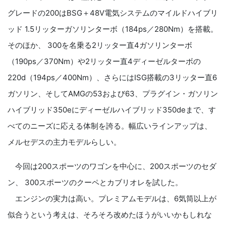
グレードの200はBSG＋48V電気システムのマイルドハイブリ
ッド 1.5リッターガソリンターボ（184ps／280Nm）を搭載。
そのほか、 300を名乗る2リッター直4ガソリンターボ
（190ps／370Nm）や2リッター直4ディーゼルターボの
220d（194ps／400Nm）、さらにはISG搭載の3リッター直6
ガソリン、そしてAMGの53および63、プラグイン・ガソリン
ハイブリッド350eにディーゼルハイブリッド350deまで、す
べてのニーズに応える体制を誇る。幅広いラインアップは、
メルセデスの主力モデルらしい。
今回は200スポーツのワゴンを中心に、200スポーツのセダ
ン、 300スポーツのクーペとカブリオレを試した。
エンジンの実力は高い。プレミアムモデルは、6気筒以上が
似合うという考えは、そろそろ改めたほうがいいかもしれな