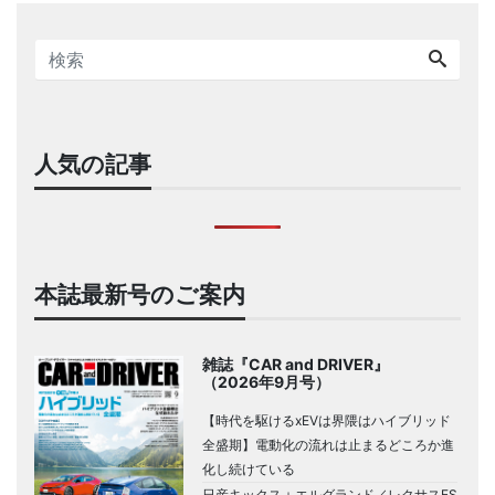
人気の記事
本誌最新号のご案内
雑誌『CAR and DRIVER』
（2026年9月号）
【時代を駆けるxEVは界隈はハイブリッド
全盛期】電動化の流れは止まるどころか進
化し続けている
日産キックス＋エルグランド／レクサスES