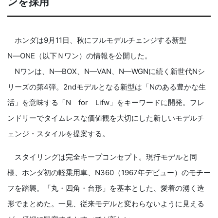
ンを採用
ホンダは9月11日、秋にフルモデルチェンジする新型
N―ONE（以下Ｎワン）の情報を公開した。
Nワンは、N―BOX、N―VAN、N―WGNに続く新世代Nシ
リーズの第4弾。2ndモデルとなる新型は「Nのある豊かな生
活」を意味する「N for Lifw」をキーワードに開発。フレ
ンドリーでタイムレスな価値観を大切にした新しいモデルチ
ェンジ・スタイルを提案する。
スタイリングは完全キープコンセプト。現行モデルと同
様、ホンダ初の軽乗用車、N360（1967年デビュー）のモチー
フを踏襲。「丸・四角・台形」を基本とした、愛着の湧く造
形でまとめた。一見、従来モデルと変わらないように見える