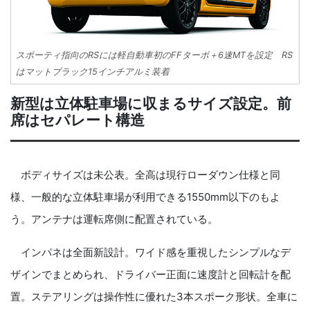
スポーティ指向のRSには軽自動車初のFFターボ＋6速MTを設定 RS
はマットブラック15インチアルミ装着
新型は立体駐車場に収まるサイズ設定。前
席はセパレート構造
ボディサイズは未公表。全高は現行ローダウン仕様と同
様、一般的な立体駐車場が利用できる1550mm以下のもよ
う。アンテナは運転席側に配置されている。
インパネは全面新設計。ワイド感を重視したシンプルなデ
ザインでまとめられ、ドライバー正面に速度計と回転計を配
置。ステアリングは操作性に優れた3本スポーク形状。全車に