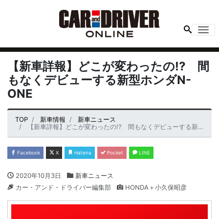
Me
【新車詳報】どこが変わったの!? 間
もなくデビューする新型ホンダN-
ONE
TOP
新車情報
新車ニュース
【新車詳報】どこが変わったの!? 間もなくデビューする新型ホンダN-ONE
Facebook
X
Hatena
Pocket
LINE
2020年10月3日
新車ニュース
カー・アンド・ドライバー編集部
HONDA＋小久保昭彦