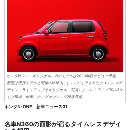
ホンダNワン・オリジナル 2ndモデルは2020年秋デビュー予定
新型は現行モデルと同様のN360にインスパイアされたタイムレスデ
ザイン ラインアップはオリジナル（写真）／プレミアム／RSの3タ
イプ構成 全車にホンダセンシング標準装備
ホンダN-ONE 新車ニュース01
名車N360の面影が宿るタイムレスデザイ