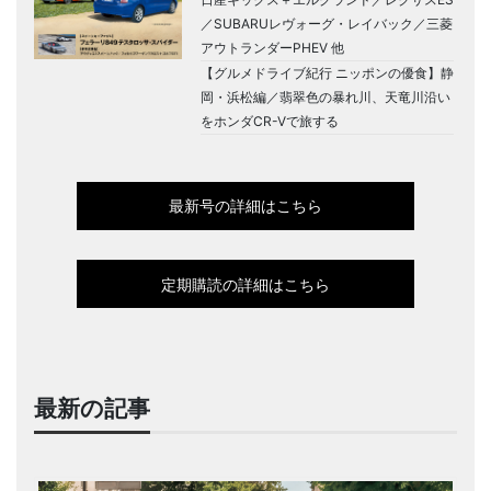
／SUBARUレヴォーグ・レイバック／三菱
アウトランダーPHEV 他
【グルメドライブ紀行 ニッポンの優食】静
岡・浜松編／翡翠色の暴れ川、天竜川沿い
をホンダCR-Vで旅する
最新号の詳細はこちら
定期購読の詳細はこちら
最新の記事