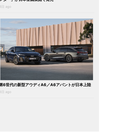
3日 ago
第6世代の新型アウディA6／A6アバントが日本上陸
3日 ago