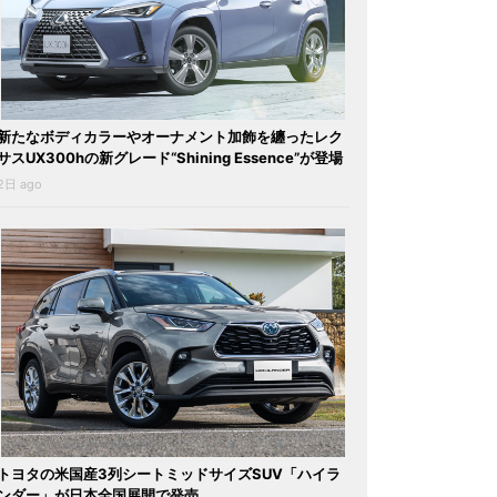
新たなボディカラーやオーナメント加飾を纏ったレク
サスUX300hの新グレード“Shining Essence”が登場
2日 ago
トヨタの米国産3列シートミッドサイズSUV「ハイラ
ンダー」が日本全国展開で発売