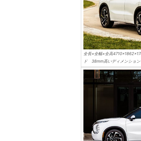
全長×全幅×全高4710×1862×
ド 38mm高いディメンション