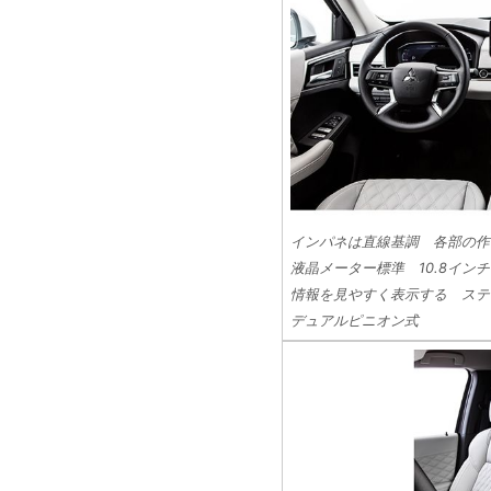
インパネは直線基調 各部の作り
液晶メーター標準 10.8イ
情報を見やすく表示する ステ
デュアルピニオン式