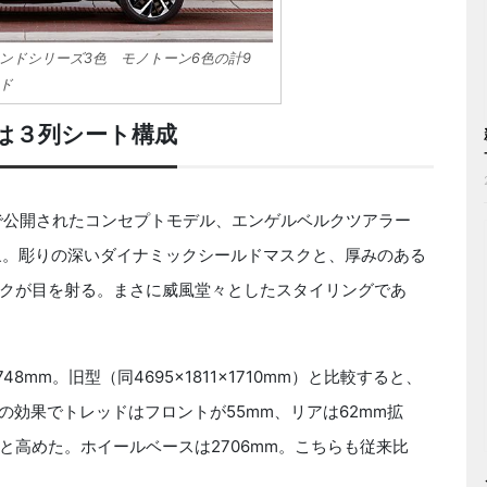
ンドシリーズ3色 モノトーン6色の計9
ド
は３列シート構成
で公開されたコンセプトモデル、エンゲルベルクツアラー
った印象。彫りの深いダイナミックシールドマスクと、厚みのある
クが目を射る。まさに威風堂々としたスタイリングであ
48mm。旧型（同4695×1811×1710mm）と比較すると、
の効果でトレッドはフロントが55mm、リアは62mm拡
と高めた。ホイールベースは2706mm。こちらも従来比