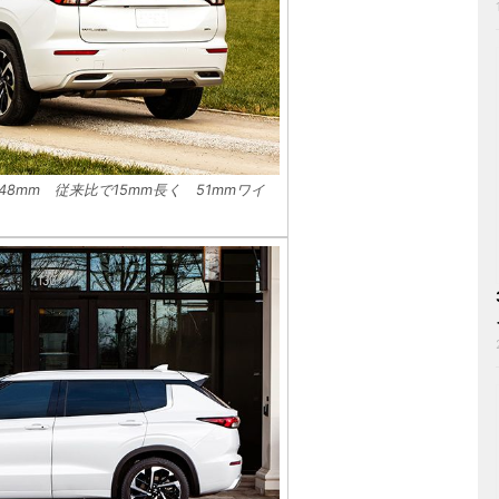
1748mm 従来比で15mm長く 51mmワイ