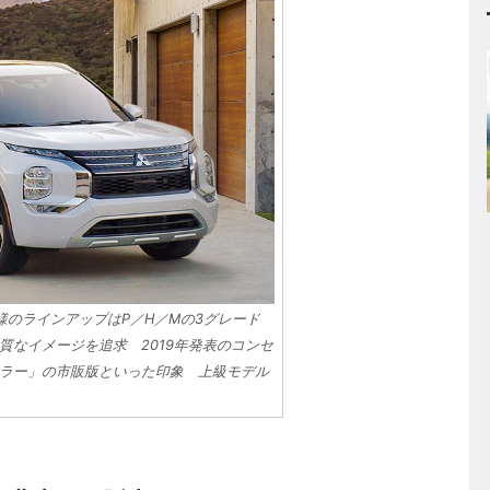
様のラインアップはP／H／Mの3グレード
質なイメージを追求 2019年発表のコンセ
ラー」の市販版といった印象 上級モデル