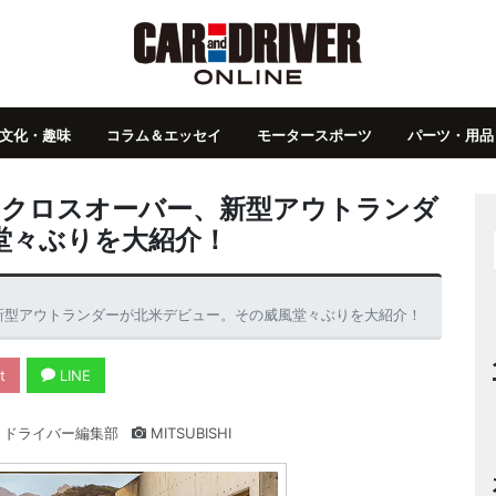
文化・趣味
コラム＆エッセイ
モータースポーツ
パーツ・用品
・クロスオーバー、新型アウトランダ
堂々ぶりを大紹介！
、新型アウトランダーが北米デビュー。その威風堂々ぶりを大紹介！
t
LINE
・ドライバー編集部
MITSUBISHI