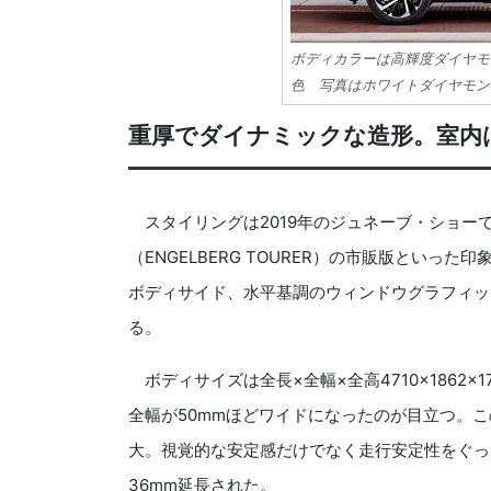
ボディカラーは高輝度ダイヤモ
色 写真はホワイトダイヤモン
重厚でダイナミックな造形。室内
スタイリングは2019年のジュネーブ・ショー
（ENGELBERG TOURER）の市販版とい
ボディサイド、水平基調のウィンドウグラフィッ
る。
ボディサイズは全長×全幅×全高4710×1862×17
全幅が50mmほどワイドになったのが目立つ。こ
大。視覚的な安定感だけでなく走行安定性をぐっ
36mm延長された。