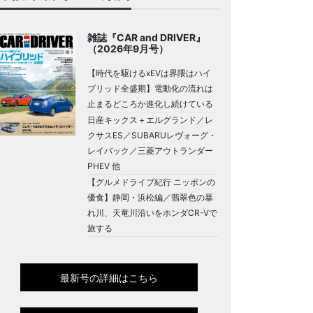
雑誌『CAR and DRIVER』
（2026年9月号）
【時代を駆けるxEVは界隈はハイ
ブリッド全盛期】電動化の流れは
止まるどころか進化し続けている
日産キックス＋エルグランド／レ
クサスES／SUBARUレヴォーグ・
レイバック／三菱アウトランダー
PHEV 他
【グルメドライブ紀行 ニッポンの
優食】静岡・浜松編／翡翠色の暴
れ川、天竜川沿いをホンダCR-Vで
旅する
最新号の詳細はこちら