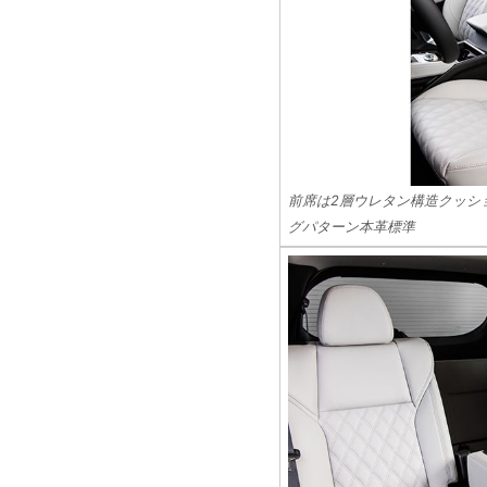
前席は2層ウレタン構造クッシ
グパターン本革標準