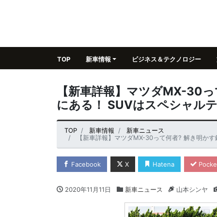
TOP
新車情報
ビジネス＆テクノロジー
【新車詳報】マツダMX-30
にある！ SUVはスペシャル
TOP
新車情報
新車ニュース
【新車詳報】マツダMX-30って何者? 解き明か
Facebook
X
Hatena
Pocke
2020年11月11日
新車ニュース
山本シンヤ