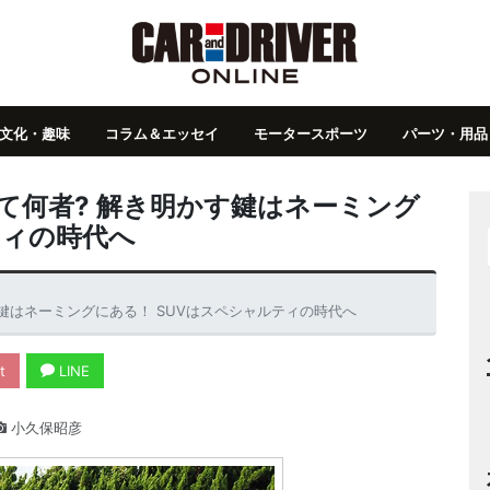
文化・趣味
コラム＆エッセイ
モータースポーツ
パーツ・用品
って何者? 解き明かす鍵はネーミング
ティの時代へ
す鍵はネーミングにある！ SUVはスペシャルティの時代へ
t
LINE
小久保昭彦