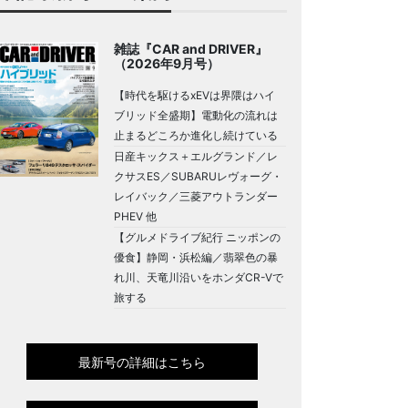
雑誌『CAR and DRIVER』
（2026年9月号）
【時代を駆けるxEVは界隈はハイ
ブリッド全盛期】電動化の流れは
止まるどころか進化し続けている
日産キックス＋エルグランド／レ
クサスES／SUBARUレヴォーグ・
レイバック／三菱アウトランダー
PHEV 他
【グルメドライブ紀行 ニッポンの
優食】静岡・浜松編／翡翠色の暴
れ川、天竜川沿いをホンダCR-Vで
旅する
最新号の詳細はこちら