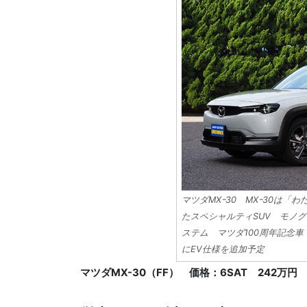
マツダMXｰ30 MXｰ30は
たスペシャルティSUV モノ
ステム マツダ100周年記念車（3
にEV仕様を追加予定
マツダMX-30（FF） 価格：6SAT 242万