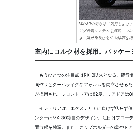
MXｰ30の走りは「気持ちよ
ツダ最新システムを搭載 ブレ
き 路外逸脱は芝生や縁石を認
室内にコルク材を採用。パッケー
もうひとつの注目点はRX-8以来となる、観音
間作りとクーペライクなフォルムを両立させるた
が採用され、フロントドアは82度、リアドアは8
インテリアは、エクステリアに負けず劣らず個性
ンターはMX-30独自のデザイン。注目はフロ
開放感を強調。また、カップホルダーの蓋やドア