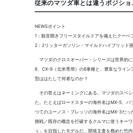
従来のマツダ車とは違うポジショ
NEWSポイント
1：観音開きフリースタイルドアを備えたクーペ
2：2リッターガソリン・マイルドハイブリッド
マツダのクロスオーバー・シリーズは世界的に見るとC
8、CX-9（北米専用）の6車種と、豊富なライン
型ははたして何者なのか？
その答えはネーミングにある。マツダのスペシャ
た。たとえばロードスターの海外名はMX-5、バ
つてのユーノス・プレッソの海外名はMX-3だ
挑戦／既存の概念を打破するクルマに使うキーワー
ィ」を目指したモデルだ。開発主査を務めた竹内