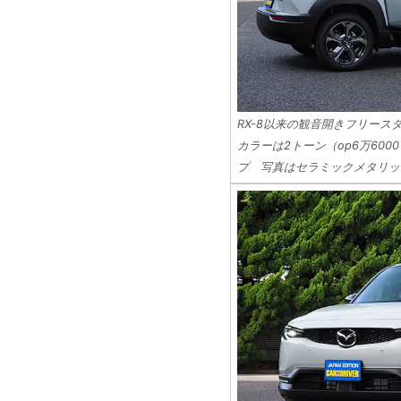
RX-8以来の観音開きフリー
カラーは2トーン（op6万600
プ 写真はセラミックメタリッ