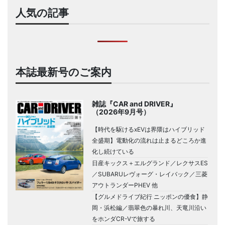
人気の記事
本誌最新号のご案内
雑誌『CAR and DRIVER』
（2026年9月号）
【時代を駆けるxEVは界隈はハイブリッド
全盛期】電動化の流れは止まるどころか進
化し続けている
日産キックス＋エルグランド／レクサスES
／SUBARUレヴォーグ・レイバック／三菱
アウトランダーPHEV 他
【グルメドライブ紀行 ニッポンの優食】静
岡・浜松編／翡翠色の暴れ川、天竜川沿い
をホンダCR-Vで旅する