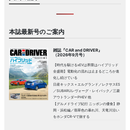
本誌最新号のご案内
雑誌『CAR and DRIVER』
（2026年9月号）
【時代を駆けるxEVは界隈はハイブリッド
全盛期】電動化の流れは止まるどころか進
化し続けている
日産キックス＋エルグランド／レクサスES
／SUBARUレヴォーグ・レイバック／三菱
アウトランダーPHEV 他
【グルメドライブ紀行 ニッポンの優食】静
岡・浜松編／翡翠色の暴れ川、天竜川沿い
をホンダCR-Vで旅する