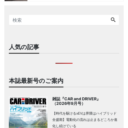
人気の記事
本誌最新号のご案内
雑誌『CAR and DRIVER』
（2026年9月号）
【時代を駆けるxEVは界隈はハイブリッド
全盛期】電動化の流れは止まるどころか進
化し続けている