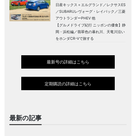
日産キックス＋エルグランド／レクサスES
／SUBARUレヴォーグ・レイバック／三菱
アウトランダーPHEV 他
【グルメドライブ紀行 ニッポンの優食】静
岡・浜松編／翡翠色の暴れ川、天竜川沿い
をホンダCR-Vで旅する
最新号の詳細はこちら
定期購読の詳細はこちら
最新の記事