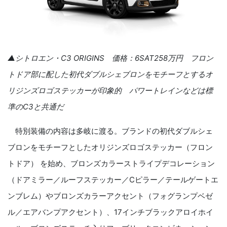
▲シトロエン・
C3 ORIGINS
価格：
6SAT258
万円 フロン
トドア部に配した初代ダブルシェブロンをモチーフとするオ
リジンズロゴステッカーが印象的 パワートレインなどは標
準の
C3
と共通だ
特別装備の内容は多岐に渡る。ブランドの初代ダブルシェ
ブロンをモチーフとしたオリジンズロゴステッカー（フロン
トドア） を始め、ブロンズカラーストライプデコレーション
（ドアミラー／ルーフステッカー／
C
ピラー／テールゲートエ
ンブレム）やブロンズカラーアクセント（フォグランプベゼ
ル／エアバンプアクセント）、
17
インチブラックアロイホイ