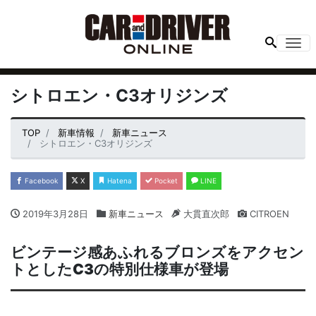
Me
シトロエン・C3オリジンズ
TOP
新車情報
新車ニュース
シトロエン・C3オリジンズ
Facebook
X
Hatena
Pocket
LINE
2019年3月28日
新車ニュース
大貫直次郎
CITROEN
ビンテージ感あふれるブロンズをアクセン
トとした
C3
の特別仕様車が登場