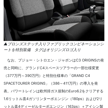
▲ブロンズステッチ入りファブリックコンビネーションシ
ートを特別装備 タグはオリジンズロゴ入り
なお、プジョー・シトロエン・ジャポンは
C3 ORIGINS
の発
売と同時に、グランド
C4
スペースツアラーの一部仕様変更
（
377
万円～
390
万円）と特別仕様車の「
GRAND C4
SPACETOURER ORIGINS
」（
386
～
411
万円）の導入を発
表。パワートレインは欧州排ガス規制の
Euro6.2
をクリアする
1.6
リットル直
4
ガソリンターボエンジン（
180ps
）および
2
リ
ットル直
4
ディーゼルターボエンジン（
163ps
）＋アイシン製