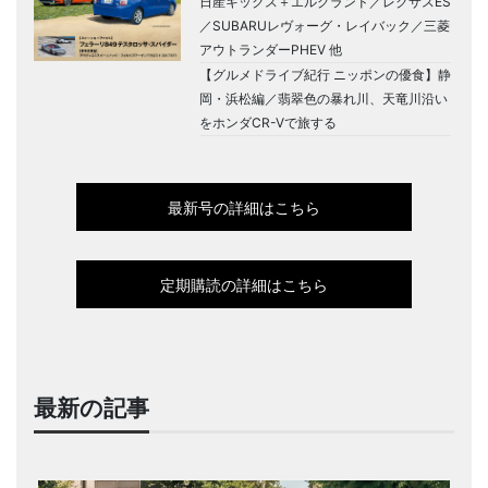
日産キックス＋エルグランド／レクサスES
／SUBARUレヴォーグ・レイバック／三菱
アウトランダーPHEV 他
【グルメドライブ紀行 ニッポンの優食】静
岡・浜松編／翡翠色の暴れ川、天竜川沿い
をホンダCR-Vで旅する
最新号の詳細はこちら
定期購読の詳細はこちら
最新の記事