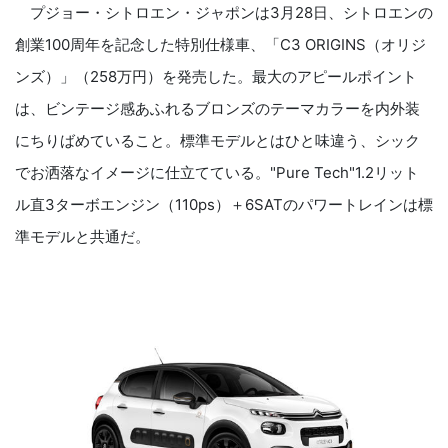
プジョー・シトロエン・ジャポンは
3
月
28
日、シトロエンの
創業
100
周年を記念した特別仕様車、「
C3 ORIGINS
（オリジ
ンズ）」（
258
万円）を発売した。最大のアピールポイント
は、ビンテージ感あふれるブロンズのテーマカラーを内外装
にちりばめていること。標準モデルとはひと味違う、シック
でお洒落なイメージに仕立てている。
"Pure Tech"1.2
リット
ル直
3
ターボエンジン（
110ps
）＋
6SAT
のパワートレインは標
準モデルと共通だ。