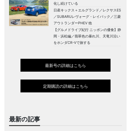
化し続けている
日産キックス＋エルグランド／レクサスES
／SUBARUレヴォーグ・レイバック／三菱
アウトランダーPHEV 他
【グルメドライブ紀行 ニッポンの優食】静
岡・浜松編／翡翠色の暴れ川、天竜川沿い
をホンダCR-Vで旅する
最新号の詳細はこちら
定期購読の詳細はこちら
最新の記事