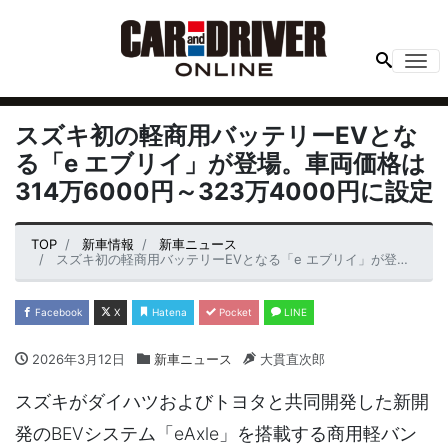
Me
スズキ初の軽商用バッテリーEVとな
る「e エブリイ」が登場。車両価格は
314万6000円～323万4000円に設定
TOP
新車情報
新車ニュース
スズキ初の軽商用バッテリーEVとなる「e エブリイ」が登場。車両価格は314万6000円～323万4000円に設定
Facebook
X
Hatena
Pocket
LINE
2026年3月12日
新車ニュース
大貫直次郎
スズキがダイハツおよびトヨタと共同開発した新開
発のBEVシステム「eAxle」を搭載する商用軽バン