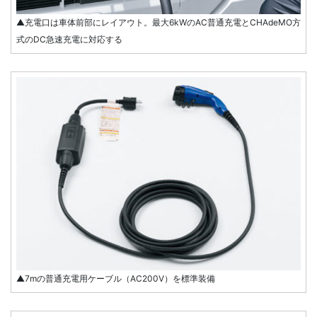
▲充電口は車体前部にレイアウト。最大6kWのAC普通充電とCHAdeMO方
式のDC急速充電に対応する
▲7mの普通充電用ケーブル（AC200V）を標準装備