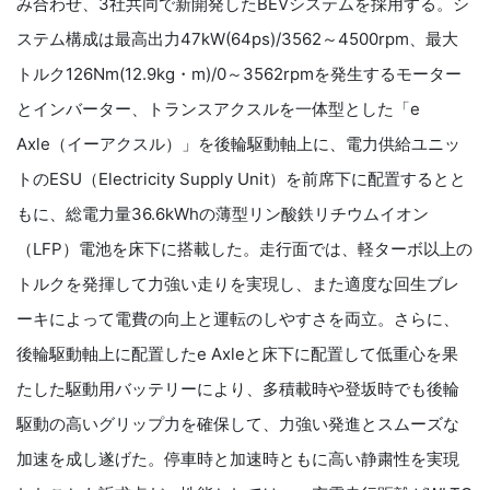
み合わせ、3社共同で新開発したBEVシステムを採用する。シ
ステム構成は最高出力47kW(64ps)/3562～4500rpm、最大
トルク126Nm(12.9kg・m)/0～3562rpmを発生するモーター
とインバーター、トランスアクスルを一体型とした「e
Axle（イーアクスル）」を後輪駆動軸上に、電力供給ユニッ
トのESU（Electricity Supply Unit）を前席下に配置するとと
もに、総電力量36.6kWhの薄型リン酸鉄リチウムイオン
（LFP）電池を床下に搭載した。走行面では、軽ターボ以上の
トルクを発揮して力強い走りを実現し、また適度な回生ブレ
ーキによって電費の向上と運転のしやすさを両立。さらに、
後輪駆動軸上に配置したe Axleと床下に配置して低重心を果
たした駆動用バッテリーにより、多積載時や登坂時でも後輪
駆動の高いグリップ力を確保して、力強い発進とスムーズな
加速を成し遂げた。停車時と加速時ともに高い静粛性を実現