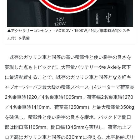
▲アクセサリーコンセント（AC100V・1500W／1個／非常時給電システ
ム付）を装備
既存のガソリン車と同等の高い積載性と使い勝手の良さを
実現した点もトピックだ。大容量バッテリーやe Axleを床下
に最適配置することで、既存のガソリン車と同等となる軽キ
ャブオーバーバン最大級の積載スペース（4シーターで荷室長
2名乗車時1920／4名乗車時1005mm、荷室幅2名乗車時1270
／4名乗車時1410mm、荷室高1250mm）と最大積載量350kg
を確保し、積載性と使い勝手の良さを継承。バックドア開口
部は開口高1165mm、開口幅1345mmを実現し、荷室地上フ
ロア高はガソリン車と同等の630mmに抑える。水平格納式リ