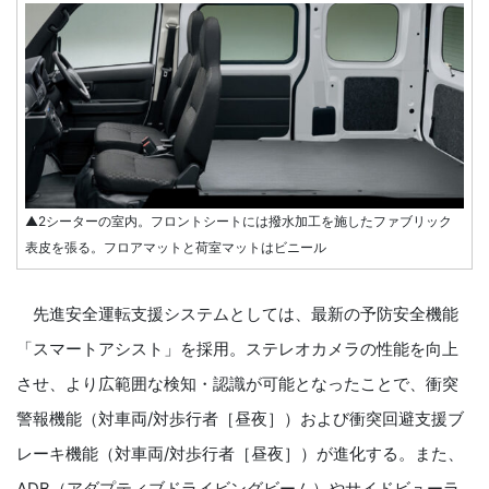
▲2シーターの室内。フロントシートには撥水加工を施したファブリック
表皮を張る。フロアマットと荷室マットはビニール
先進安全運転支援システムとしては、最新の予防安全機能
「スマートアシスト」を採用。ステレオカメラの性能を向上
させ、より広範囲な検知・認識が可能となったことで、衝突
警報機能（対車両/対歩行者［昼夜］）および衝突回避支援ブ
レーキ機能（対車両/対歩行者［昼夜］）が進化する。また、
ADB（アダプティブドライビングビーム）やサイドビューラ