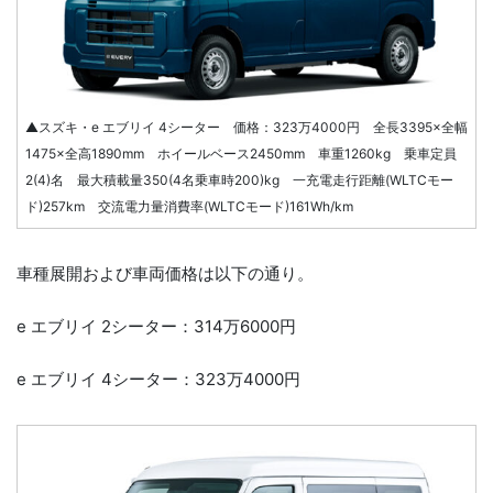
▲スズキ・e エブリイ 4シーター 価格：323万4000円 全長3395×全幅
1475×全高1890mm ホイールベース2450mm 車重1260kg 乗車定員
2(4)名 最大積載量350(4名乗車時200)kg 一充電走行距離(WLTCモー
ド)257km 交流電力量消費率(WLTCモード)161Wh/km
車種展開および車両価格は以下の通り。
e エブリイ 2シーター：314万6000円
e エブリイ 4シーター：323万4000円