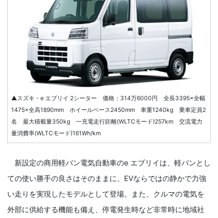
▲スズキ・e エブリイ 2シーター 価格：314万6000円 全長3395×全幅
1475×全高1890mm ホイールベース2450mm 車重1240kg 乗車定員2
名 最大積載量350kg 一充電走行距離(WLTCモード)257km 交流電力
量消費率(WLTCモード)161Wh/km
新設定の商用軽バン電気自動車のe エブリイは、軽バンとし
ての使い勝手の良さはそのままに、EVならではの静かで力強
い走りを実現したモデルとして登場。また、クルマの電気を
外部に供給する機能も備え、停電発生時など非常時に地域社