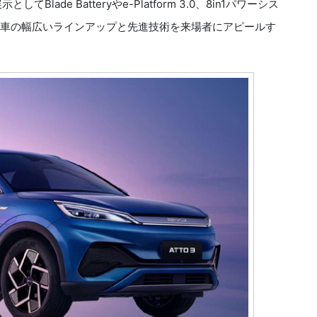
ade Batteryやe-Platform 3.0、8in1パワーシス
動車の幅広いラインアップと先進技術を来場者にアピールす