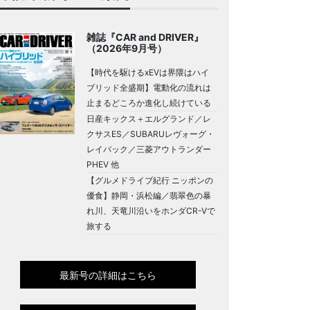
雑誌『CAR and DRIVER』
（2026年9月号）
【時代を駆けるxEVは界隈はハイ
ブリッド全盛期】電動化の流れは
止まるどころか進化し続けている
日産キックス＋エルグランド／レ
クサスES／SUBARUレヴォーグ・
レイバック／三菱アウトランダー
PHEV 他
【グルメドライブ紀行 ニッポンの
優食】静岡・浜松編／翡翠色の暴
れ川、天竜川沿いをホンダCR-Vで
旅する
最新号の詳細はこちら