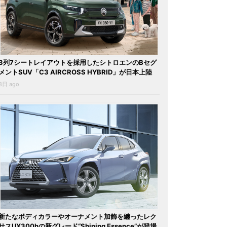
3列7シートレイアウトを採用したシトロエンのBセグ
メントSUV「C3 AIRCROSS HYBRID」が日本上陸
3日 ago
新たなボディカラーやオーナメント加飾を纏ったレク
サスUX300hの新グレード“Shining Essence”が登場