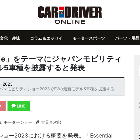
文化・趣味
コラム＆エッセイ
モータースポーツ
パーツ・用品
Vehicle」をテーマにジャパンモビリティ
デル5車種を披露すると発表
2023
にジャパンモビリティショー2023でEVの最新モデル5車種を披露すると発表
t
LINE
3
,
モーターショー
大貫直次郎
2023における概要を発表。「Essential