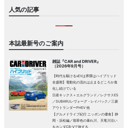
人気の記事
本誌最新号のご案内
雑誌『CAR and DRIVER』
（2026年9月号）
【時代を駆けるxEVは界隈はハイブリッド
全盛期】電動化の流れは止まるどころか進
化し続けている
日産キックス＋エルグランド／レクサスES
／SUBARUレヴォーグ・レイバック／三菱
アウトランダーPHEV 他
【グルメドライブ紀行 ニッポンの優食】静
岡・浜松編／翡翠色の暴れ川、天竜川沿い
をホンダCR-Vで旅する