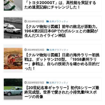
「トヨタ2000GT」は、高性能を実証する
ため速度記録にチャレンジした！
2024年8月21日
名車グラフィティ
【クルマ物知り図鑑】前年の敗北が原動力。
1964第2回日本GPでのポルシェとの激闘が
生んだスカイライン神話
2024年8月20日
名車グラフィティ
【クルマ物知り図鑑】日産の海外ラリー初挑
戦は、ダットサン210型。「1958豪州ラリ
ー」参戦は、自らの技術力を確かめる目的だ
った！
2024年8月15日
名車グラフィティ
【20世紀名車ギャラリー】初代Sシリーズ最
終完成型。世界で愛された小排気量FRスポ
ーツの肖像