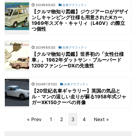
2024年8月4日
名車グラフィティ
【クルマ物知り図鑑】ジウジアーロがデザイ
ンしキャンピング仕様も用意されたKカー、
1969年スズキ・キャリィ（L40V）の際立
つ個性
2024年8月3日
名車グラフィティ
【クルマ物知り図鑑】世界初の「女性仕様
車」。1962年ダットサン・ブルーバード
1200ファンシーDXの先進性
2024年7月15日
名車グラフィティ
【20世紀名車ギャラリー】英国の気品と
ル・マンの逞しい走りが蘇る1958年式ジャ
ガーXK150クーペの肖像
« Prev
1
2
3
4
Next »