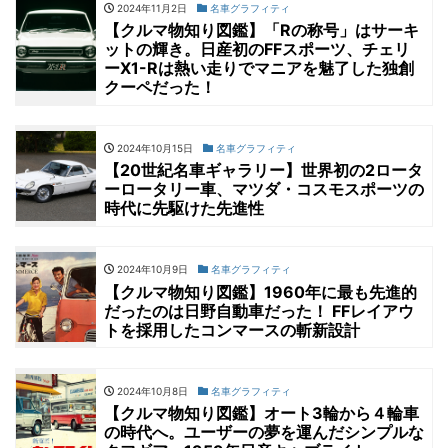
2024年11月2日
名車グラフィティ
【クルマ物知り図鑑】「Rの称号」はサーキ
ットの輝き。日産初のFFスポーツ、チェリ
ーX1-Rは熱い走りでマニアを魅了した独創
クーペだった！
2024年10月15日
名車グラフィティ
【20世紀名車ギャラリー】世界初の2ロータ
ーロータリー車、マツダ・コスモスポーツの
時代に先駆けた先進性
2024年10月9日
名車グラフィティ
【クルマ物知り図鑑】1960年に最も先進的
だったのは日野自動車だった！ FFレイアウ
トを採用したコンマースの斬新設計
2024年10月8日
名車グラフィティ
【クルマ物知り図鑑】オート3輪から４輪車
の時代へ。ユーザーの夢を運んだシンプルな