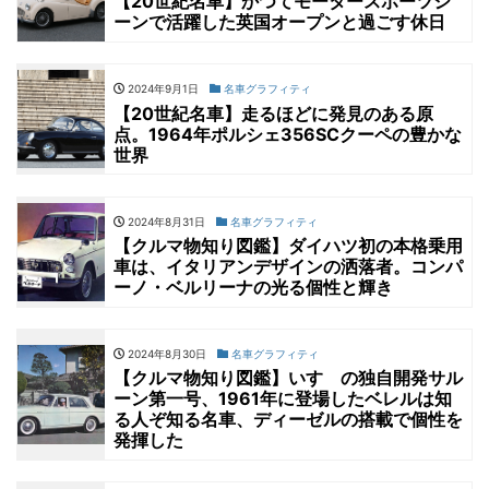
【20世紀名車】かつてモータースポーツシ
ーンで活躍した英国オープンと過ごす休日
2024年9月1日
名車グラフィティ
【20世紀名車】走るほどに発見のある原
点。1964年ポルシェ356SCクーペの豊かな
世界
2024年8月31日
名車グラフィティ
【クルマ物知り図鑑】ダイハツ初の本格乗用
車は、イタリアンデザインの洒落者。コンパ
ーノ・ベルリーナの光る個性と輝き
2024年8月30日
名車グラフィティ
【クルマ物知り図鑑】いすゞの独自開発サル
ーン第一号、1961年に登場したベレルは知
る人ぞ知る名車、ディーゼルの搭載で個性を
発揮した