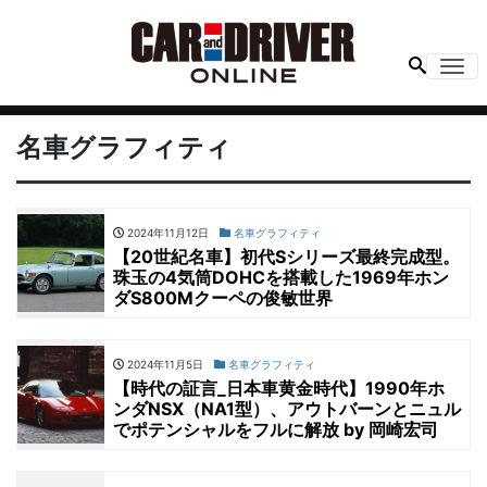
Me
名車グラフィティ
2024年11月12日
名車グラフィティ
【20世紀名車】初代Sシリーズ最終完成型。
珠玉の4気筒DOHCを搭載した1969年ホン
ダS800Mクーペの俊敏世界
2024年11月5日
名車グラフィティ
【時代の証言_日本車黄金時代】1990年ホ
ンダNSX（NA1型）、アウトバーンとニュル
でポテンシャルをフルに解放 by 岡崎宏司