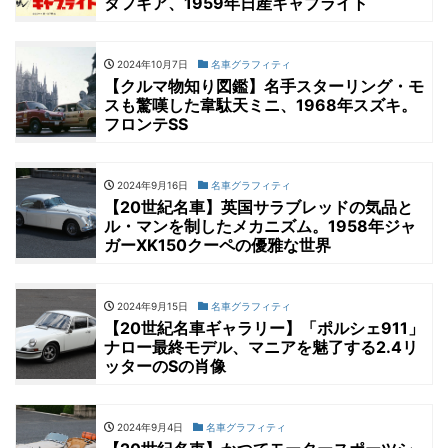
タフギア、1959年日産キャブライト
2024年10月7日
名車グラフィティ
【クルマ物知り図鑑】名手スターリング・モ
スも驚嘆した韋駄天ミニ、1968年スズキ。
フロンテSS
2024年9月16日
名車グラフィティ
【20世紀名車】英国サラブレッドの気品と
ル・マンを制したメカニズム。1958年ジャ
ガーXK150クーペの優雅な世界
2024年9月15日
名車グラフィティ
【20世紀名車ギャラリー】「ポルシェ911」
ナロー最終モデル、マニアを魅了する2.4リ
ッターのSの肖像
2024年9月4日
名車グラフィティ