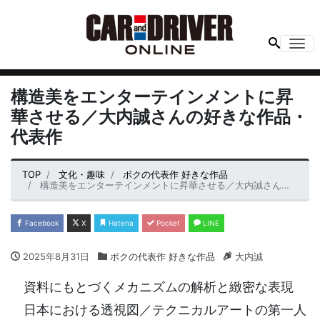
Me
構造美をエンターテインメントに昇
華させる／大内誠さんの好きな作品・
代表作
TOP
文化・趣味
ボクの代表作 好きな作品
構造美をエンターテインメントに昇華させる／大内誠さんの好きな作品・代表作
Facebook
X
Hatena
Pocket
LINE
2025年8月31日
ボクの代表作 好きな作品
大内誠
資料にもとづくメカニズムの解析と緻密な表現
日本における透視図／テクニカルアートの第一人