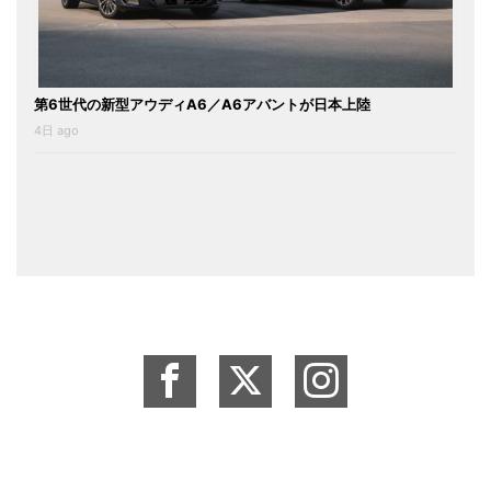
第6世代の新型アウディA6／A6アバントが日本上陸
4日 ago