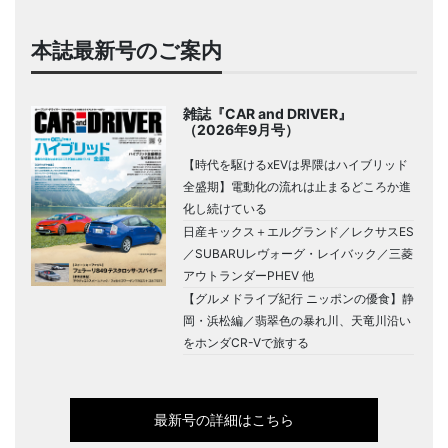
本誌最新号のご案内
雑誌『CAR and DRIVER』
（2026年9月号）
【時代を駆けるxEVは界隈はハイブリッド
全盛期】電動化の流れは止まるどころか進
化し続けている
日産キックス＋エルグランド／レクサスES
／SUBARUレヴォーグ・レイバック／三菱
アウトランダーPHEV 他
【グルメドライブ紀行 ニッポンの優食】静
岡・浜松編／翡翠色の暴れ川、天竜川沿い
をホンダCR-Vで旅する
最新号の詳細はこちら