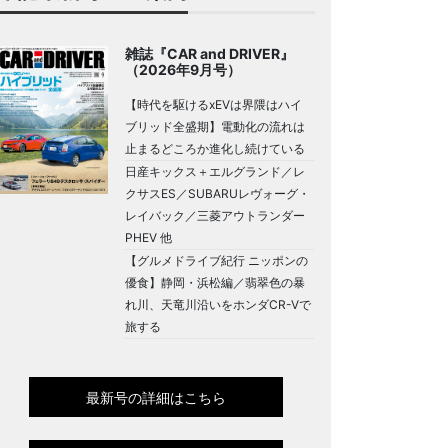
雑誌『CAR and DRIVER』
（2026年9月号）
【時代を駆けるxEVは界隈はハイ
ブリッド全盛期】電動化の流れは
止まるどころか進化し続けている
日産キックス＋エルグランド／レ
クサスES／SUBARUレヴォーグ・
レイバック／三菱アウトランダー
PHEV 他
【グルメドライブ紀行 ニッポンの
優食】静岡・浜松編／翡翠色の暴
れ川、天竜川沿いをホンダCR-Vで
旅する
最新号の詳細はこちら