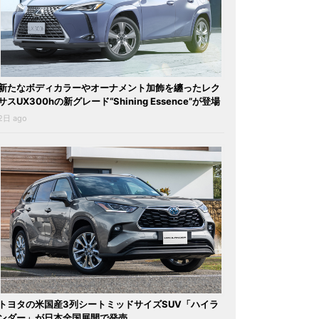
新たなボディカラーやオーナメント加飾を纏ったレク
サスUX300hの新グレード“Shining Essence”が登場
2日 ago
トヨタの米国産3列シートミッドサイズSUV「ハイラ
ンダー」が日本全国展開で発売