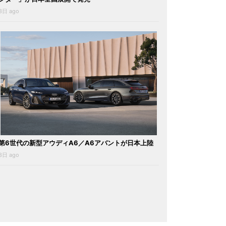
3日 ago
第6世代の新型アウディA6／A6アバントが日本上陸
3日 ago