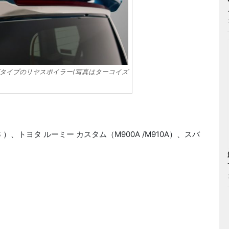
タイプのリヤスポイラー(写真はターコイズ
0S ）、トヨタ ルーミー カスタム（M900A /M910A）、スバ