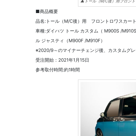
▲トール（M/C後）用フロン
■商品概要
品名:トール（M/C後）用 フロントロワスカー
車種:ダイハツ トール カスタム（ M900S /M91
ル ジャスティ（M900F /M910F）
※2020/9～のマイナーチェンジ後、カスタムグ
受注開始：2021年1月15日
参考取付時間:約1時間