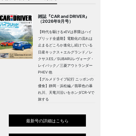
雑誌『CAR and DRIVER』
（2026年9月号）
【時代を駆けるxEVは界隈はハイ
ブリッド全盛期】電動化の流れは
止まるどころか進化し続けている
日産キックス＋エルグランド／レ
クサスES／SUBARUレヴォーグ・
レイバック／三菱アウトランダー
PHEV 他
【グルメドライブ紀行 ニッポンの
優食】静岡・浜松編／翡翠色の暴
れ川、天竜川沿いをホンダCR-Vで
旅する
最新号の詳細はこちら