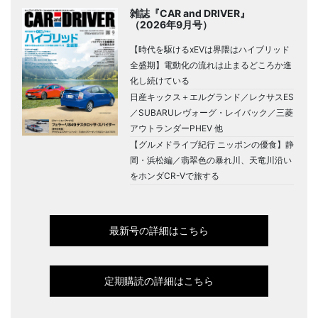
雑誌『CAR and DRIVER』
（2026年9月号）
【時代を駆けるxEVは界隈はハイブリッド
全盛期】電動化の流れは止まるどころか進
化し続けている
日産キックス＋エルグランド／レクサスES
／SUBARUレヴォーグ・レイバック／三菱
アウトランダーPHEV 他
【グルメドライブ紀行 ニッポンの優食】静
岡・浜松編／翡翠色の暴れ川、天竜川沿い
をホンダCR-Vで旅する
最新号の詳細はこちら
定期購読の詳細はこちら