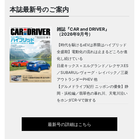
本誌最新号のご案内
雑誌『CAR and DRIVER』
（2026年9月号）
【時代を駆けるxEVは界隈はハイブリッド
全盛期】電動化の流れは止まるどころか進
化し続けている
日産キックス＋エルグランド／レクサスES
／SUBARUレヴォーグ・レイバック／三菱
アウトランダーPHEV 他
【グルメドライブ紀行 ニッポンの優食】静
岡・浜松編／翡翠色の暴れ川、天竜川沿い
をホンダCR-Vで旅する
最新号の詳細はこちら