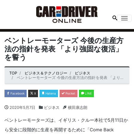
Me
ベントレーモーターズ 今後の生産方
法の指針を発表 「より強固な復活」
を誓う
TOP
ビジネス＆テクノロジー
ビジネス
ベントレーモーターズ 今後の生産方法の指針を発表 「より強固な復活」を誓う
Facebook
X
Hatena
Pocket
LINE
2020年5月7日
ビジネス
横田康志朗
ベントレーモーターズは、イギリス・クルー本社で5月11日か
ら安全に段階的に生産を再開するために「Come Back