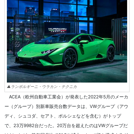
▲ランボルギーニ・ウラカン・テクニカ
ACEA（欧州自動車工業会）が発表した2022年5月のメーカ
ー（グループ）別新車販売台数データは、VWグループ（アウ
ディ、シュコダ、セアト、ポルシェなどを含む）がトップ
で、23万9982台だった。20万台を超えたのはVWグループだ