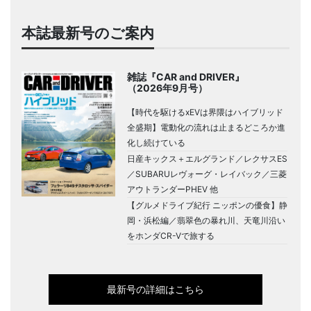
本誌最新号のご案内
雑誌『CAR and DRIVER』
（2026年9月号）
【時代を駆けるxEVは界隈はハイブリッド
全盛期】電動化の流れは止まるどころか進
化し続けている
日産キックス＋エルグランド／レクサスES
／SUBARUレヴォーグ・レイバック／三菱
アウトランダーPHEV 他
【グルメドライブ紀行 ニッポンの優食】静
岡・浜松編／翡翠色の暴れ川、天竜川沿い
をホンダCR-Vで旅する
最新号の詳細はこちら