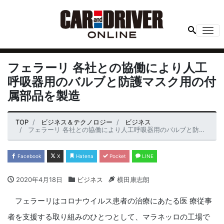
Me
フェラーリ 各社との協働により人工
呼吸器用のバルブと防護マスク用の付
属部品を製造
TOP
ビジネス＆テクノロジー
ビジネス
フェラーリ 各社との協働により人工呼吸器用のバルブと防護マスク用の付属部品を製造
Facebook
X
Hatena
Pocket
LINE
2020年4月18日
ビジネス
横田康志朗
フェラーリはコロナウイルス患者の治療にあたる医 療従事
者を支援する取り組みのひとつとして、マラネッロの工場で