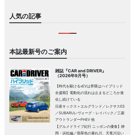
人気の記事
本誌最新号のご案内
雑誌『CAR and DRIVER』
（2026年9月号）
【時代を駆けるxEVは界隈はハイブリッド
全盛期】電動化の流れは止まるどころか進
化し続けている
日産キックス＋エルグランド／レクサスES
／SUBARUレヴォーグ・レイバック／三菱
アウトランダーPHEV 他
【グルメドライブ紀行 ニッポンの優食】静
岡・浜松編／翡翠色の暴れ川、天竜川沿い