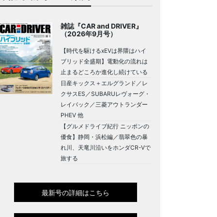
雑誌『CAR and DRIVER』
（2026年9月号）
【時代を駆けるxEVは界隈はハイ
ブリッド全盛期】電動化の流れは
止まるどころか進化し続けている
日産キックス＋エルグランド／レ
クサスES／SUBARUレヴォーグ・
レイバック／三菱アウトランダー
PHEV 他
【グルメドライブ紀行 ニッポンの
優食】静岡・浜松編／翡翠色の暴
れ川、天竜川沿いをホンダCR-Vで
旅する
最新号の詳細はこちら