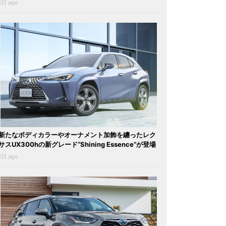
1日 ago
新たなボディカラーやオーナメント加飾を纏ったレク
サスUX300hの新グレード“Shining Essence”が登場
1日 ago