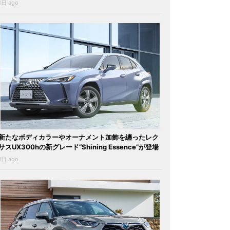
1日 ago
新たなボディカラーやオーナメント加飾を纏ったレク
サスUX300hの新グレード“Shining Essence”が登場
1日 ago