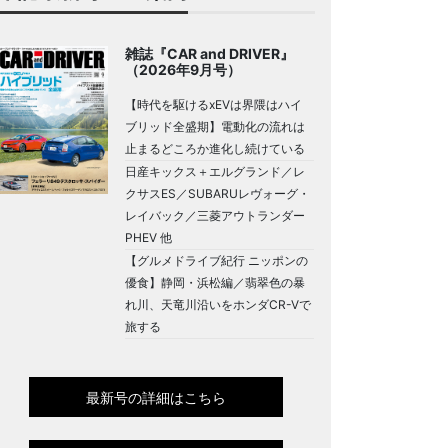
雑誌『CAR and DRIVER』
（2026年9月号）
【時代を駆けるxEVは界隈はハイ
ブリッド全盛期】電動化の流れは
止まるどころか進化し続けている
日産キックス＋エルグランド／レ
クサスES／SUBARUレヴォーグ・
レイバック／三菱アウトランダー
PHEV 他
【グルメドライブ紀行 ニッポンの
優食】静岡・浜松編／翡翠色の暴
れ川、天竜川沿いをホンダCR-Vで
旅する
最新号の詳細はこちら