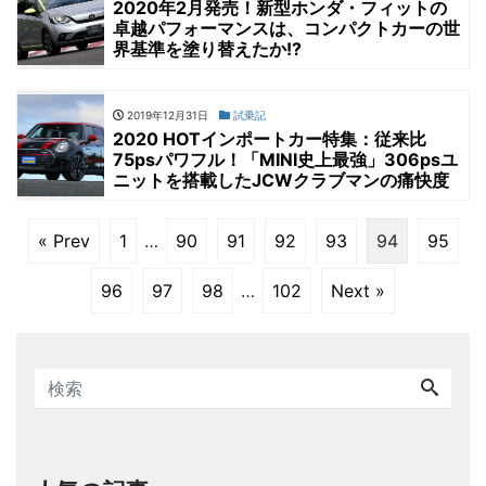
2020年2月発売！新型ホンダ・フィットの
卓越パフォーマンスは、コンパクトカーの世
界基準を塗り替えたか!?
2019年12月31日
試乗記
2020 HOTインポートカー特集：従来比
75psパワフル！「MINI史上最強」306psユ
ニットを搭載したJCWクラブマンの痛快度
« Prev
1
…
90
91
92
93
94
95
96
97
98
…
102
Next »