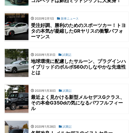
コルベットは鮮烈ミッドシップに大変身！
2020年2月1日
新車ニュース
受注好調、勝利のためのスポーツカー！トヨ
タの本気が凝縮したGRヤリスの衝撃パフォ
ーマンス
2020年1月31日
試乗記
地球環境に配慮したサルーン、プラグインハ
イブリッドのボルボS60のしなやかな先進性
とは
2020年1月30日
試乗記
最近よく見かける新型メルセデスGクラス、
その本命G350dの気になるパワフルフィー
ル
2020年1月28日
試乗記