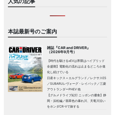
人気の記事
本誌最新号のご案内
雑誌『CAR and DRIVER』
（2026年9月号）
【時代を駆けるxEVは界隈はハイブリッド
全盛期】電動化の流れは止まるどころか進
化し続けている
日産キックス＋エルグランド／レクサスES
／SUBARUレヴォーグ・レイバック／三菱
アウトランダーPHEV 他
【グルメドライブ紀行 ニッポンの優食】静
岡・浜松編／翡翠色の暴れ川、天竜川沿い
をホンダCR-Vで旅する