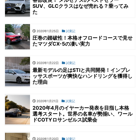
各部改良！ メルセデスのベストセラー
SUV、GLCクラスはなぜ売れる？乗ってみ
た
2020年1月25日
試乗記
圧巻の踏破性！本格オフロードコースで見せ
たマツダCX-5の凄い実力
2020年1月22日
試乗記
最新モデルの足はSTIと共同開発！インプレ
ッサスポーツが爽快なハンドリングを獲得し
た理由
2020年1月21日
試乗記
2020年4月のイヤーカー発表を目指し本格
選考スタート。世界の名車が勢揃い、ワール
ドCOTYロサンゼルス試乗会
2020年1月20日
試乗記