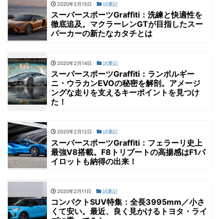
2020年2月15日
試乗記
スーパースポーツGraffiti：洗練と快適性を
徹底追及。マクラーレンGTが目指したスー
パーカーの新たなカタチとは
2020年2月14日
試乗記
スーパースポーツGraffiti：ランボルギー
ニ・ウラカンEVOの秘密を解剖。アメージ
ングな走りを支えるキーポイントを見つけ
た！
2020年2月12日
試乗記
スーパースポーツGraffiti：フェラーリ史上
最強V8搭載。F8トリブートの高揚感はF1パ
イロットも納得の出来！
2020年2月11日
試乗記
コンパクトSUV特集：全長3995mm／小さ
くて安い。最近、良く見かけるトヨタ・ライ