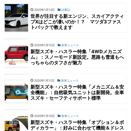
2020年1月13日
試乗記
世界が注目する新エンジン、スカイアクティ
ブXはどこが凄いのか！？ マツダ3ファス
トバックで教えます
2020年1月12日
新車ニュース
新型スズキ・ハスラー特集「4WDメカニズ
ム」：スノーモード新設定。悪路も雪道もへ
っちゃらのタフさが魅力
2020年1月11日
新車ニュース
新型スズキ・ハスラー特集「メカニズム＆安
全機能」：自然吸気ユニットは新開発。全車
スズキ・セーフティサポート標準
2020年1月10日
新車ニュース
新型スズキ・ハスラー特集「オプション＆ボ
ディカラー」：好みに合わせて機能＆ドレス