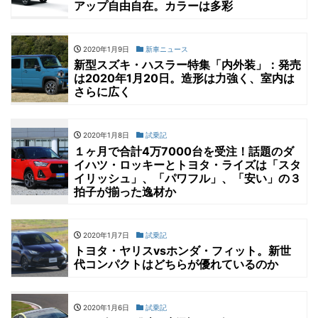
アップ自由自在。カラーは多彩
2020年1月9日
新車ニュース
新型スズキ・ハスラー特集「内外装」：発売
は2020年1月20日。造形は力強く、室内は
さらに広く
2020年1月8日
試乗記
１ヶ月で合計4万7000台を受注！話題のダ
イハツ・ロッキーとトヨタ・ライズは「スタ
イリッシュ」、「パワフル」、「安い」の３
拍子が揃った逸材か
2020年1月7日
試乗記
トヨタ・ヤリスvsホンダ・フィット。新世
代コンパクトはどちらが優れているのか
2020年1月6日
試乗記