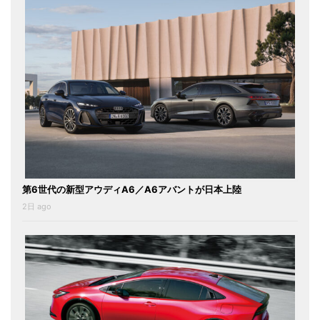
第6世代の新型アウディA6／A6アバントが日本上陸
2日 ago