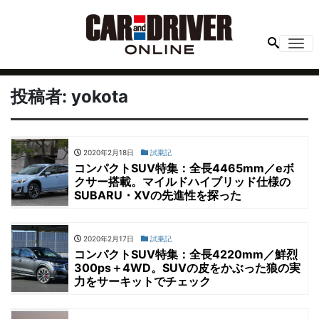
Me
投稿者:
yokota
2020年2月18日
試乗記
コンパクトSUV特集：全長4465mm／eボ
クサー搭載。マイルドハイブリッド仕様の
SUBARU・XVの先進性を探った
2020年2月17日
試乗記
コンパクトSUV特集：全長4220mm／鮮烈
300ps＋4WD。SUVの皮をかぶった狼の実
力をサーキットでチェック