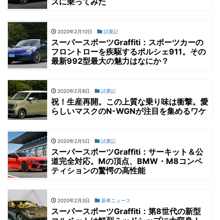
ズに乗ってみた
2020年2月10日
試乗記
スーパースポーツGraffiti：スポーツカーの
フロントローを疾駆するポルシェ911。その
最新992型最大の魅力はなにか？
2020年2月8日
試乗記
祝！生産再開。この上質な乗り味は衝撃。愛
らしいマスクのN-WGNが注目を集めるワケ
2020年2月5日
試乗記
スーパースポーツGraffiti：サーキット＆公
道完全対応。Mの頂点、BMW・M8コンペ
ティションの驚愕の高性能
2020年2月3日
新車ニュース
スーパースポーツGraffiti：第8世代の新型