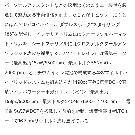
パーソナルアシスタントなどの採用はそのままに、装備を厳
選して魅力ある車両価格を創出したことがトピック。足もと
には7J×16アロイホイール ダブルスポーク“スタイリング
186”を配備し、インテリアトリムにはクオーツシルバーマッ
トトリムを、シートマテリアルにはクロスアルクタールアン
ソラジット表皮を採用する。パワートレインには電気モータ
ー（最高出力15kW/5500rpm、最大トルク55Nm/0～
2000rpm）とリチウムイオン電池で構成する48Vマイルドハ
イブリッドシステムを組み込んだ1498cc直列3気筒DOHC直
噴ツインパワーターボガソリンエンジン（最高出力
156ps/5000rpm、最大トルク240Nm/1500～4400rpm）＋電
子制御式7速DCTを搭載して前輪を駆動。燃費性能はWLTCモ
ードで16.7km/リットルを成し遂げている。