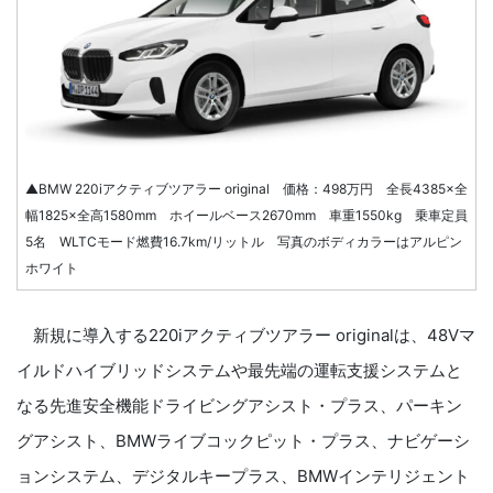
▲BMW 220iアクティブツアラー original 価格：498万円 全長4385×全
幅1825×全高1580mm ホイールベース2670mm 車重1550kg 乗車定員
5名 WLTCモード燃費16.7km/リットル 写真のボディカラーはアルピン
ホワイト
新規に導入する220iアクティブツアラー originalは、48Vマ
イルドハイブリッドシステムや最先端の運転支援システムと
なる先進安全機能ドライビングアシスト・プラス、パーキン
グアシスト、BMWライブコックピット・プラス、ナビゲーシ
ョンシステム、デジタルキープラス、BMWインテリジェント