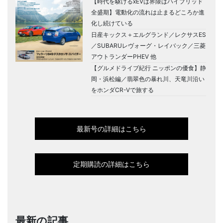
【時代を駆けるxEVは界隈はハイブリッド
全盛期】電動化の流れは止まるどころか進
化し続けている
日産キックス＋エルグランド／レクサスES
／SUBARUレヴォーグ・レイバック／三菱
アウトランダーPHEV 他
【グルメドライブ紀行 ニッポンの優食】静
岡・浜松編／翡翠色の暴れ川、天竜川沿い
をホンダCR-Vで旅する
最新号の詳細はこちら
定期購読の詳細はこちら
最新の記事