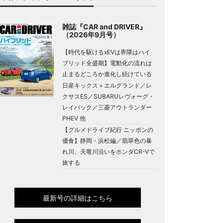
雑誌『CAR and DRIVER』
（2026年9月号）
【時代を駆けるxEVは界隈はハイ
ブリッド全盛期】電動化の流れは
止まるどころか進化し続けている
日産キックス＋エルグランド／レ
クサスES／SUBARUレヴォーグ・
レイバック／三菱アウトランダー
PHEV 他
【グルメドライブ紀行 ニッポンの
優食】静岡・浜松編／翡翠色の暴
れ川、天竜川沿いをホンダCR-Vで
旅する
最新号の詳細はこちら