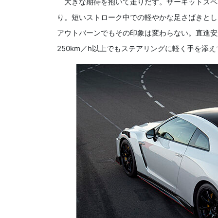
大きな期待を抱いて走りだす。サーキットスペ
り。短いストローク中での軽やかな足さばきとし
アウトバーンでもその印象は変わらない。直進安
250km／h以上でもステアリングに軽く手を添