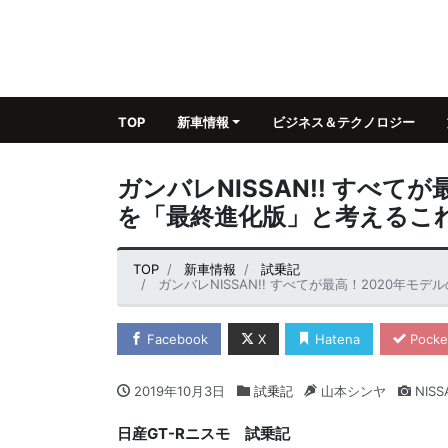
TOP
新車情報
ビジネス＆テクノロジー
ガンバレNISSAN!! すべて
を「最終進化版」と考えるこ
TOP
新車情報
試乗記
ガンバレNISSAN!! すべてが最高！2020年
Facebook
X
Hatena
Pocke
2019年10月3日
試乗記
山本シンヤ
NISS
日産GT-Rニスモ 試乗記