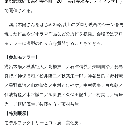
京都武蔵野市吉祥寺本町1-20-1 吉祥寺永谷シティプラザ1F
）
で開催される。
溝呂木陽さんをはじめ25名以上のプロが映画のシーンを再
現した作品やジオラマ作品などの力作を披露。会場ではプロ
モデラーに模型の作り方を質問することもできる。
【参加モデラー】
溝呂木陽／秋葉征人／高橋浩二／石津信義／矢嶋国治／倉島
良行／神保博司／松井隆二／秋葉栄一郎／神谷昌良／野村薫
／星野卓治／山本智久／中村たけやす／中村秀夫／白島彰／
仙波哲也／木谷誠二／酒向潤／久保田記生／上村英助／鴨居
光一／植野茂生／後藤祐介／藤村益生
【特別展示】
モデルファクトリーヒロ（廣 美佐男）