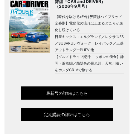
雑誌『CAR and DRIVER』
（2026年9月号）
【時代を駆けるxEVは界隈はハイブリッド
全盛期】電動化の流れは止まるどころか進
化し続けている
日産キックス＋エルグランド／レクサスES
／SUBARUレヴォーグ・レイバック／三菱
アウトランダーPHEV 他
【グルメドライブ紀行 ニッポンの優食】静
岡・浜松編／翡翠色の暴れ川、天竜川沿い
をホンダCR-Vで旅する
最新号の詳細はこちら
定期購読の詳細はこちら