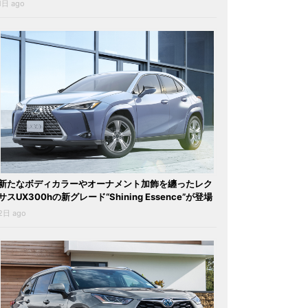
1日 ago
新たなボディカラーやオーナメント加飾を纏ったレク
サスUX300hの新グレード“Shining Essence”が登場
2日 ago