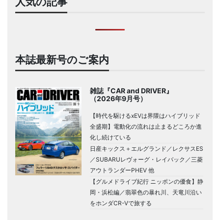
人気の記事
本誌最新号のご案内
雑誌『CAR and DRIVER』
（2026年9月号）
【時代を駆けるxEVは界隈はハイブリッド
全盛期】電動化の流れは止まるどころか進
化し続けている
日産キックス＋エルグランド／レクサスES
／SUBARUレヴォーグ・レイバック／三菱
アウトランダーPHEV 他
【グルメドライブ紀行 ニッポンの優食】静
岡・浜松編／翡翠色の暴れ川、天竜川沿い
をホンダCR-Vで旅する