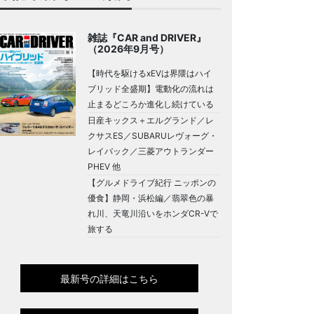
雑誌『CAR and DRIVER』
（2026年9月号）
【時代を駆けるxEVは界隈はハイ
ブリッド全盛期】電動化の流れは
止まるどころか進化し続けている
日産キックス＋エルグランド／レ
クサスES／SUBARUレヴォーグ・
レイバック／三菱アウトランダー
PHEV 他
【グルメドライブ紀行 ニッポンの
優食】静岡・浜松編／翡翠色の暴
れ川、天竜川沿いをホンダCR-Vで
旅する
最新号の詳細はこちら