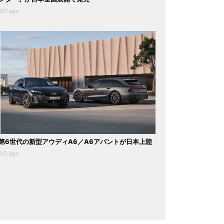
3日 ago
第6世代の新型アウディA6／A6アバントが日本上陸
3日 ago