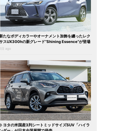
新たなボディカラーやオーナメント加飾を纏ったレク
サスUX300hの新グレード“Shining Essence”が登場
2日 ago
トヨタの米国産3列シートミッドサイズSUV「ハイラ
ンダー」が日本全国展開で発売