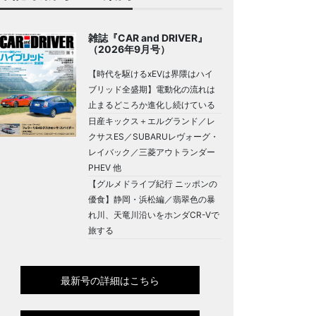
雑誌『CAR and DRIVER』
（2026年9月号）
【時代を駆けるxEVは界隈はハイ
ブリッド全盛期】電動化の流れは
止まるどころか進化し続けている
日産キックス＋エルグランド／レ
クサスES／SUBARUレヴォーグ・
レイバック／三菱アウトランダー
PHEV 他
【グルメドライブ紀行 ニッポンの
優食】静岡・浜松編／翡翠色の暴
れ川、天竜川沿いをホンダCR-Vで
旅する
最新号の詳細はこちら