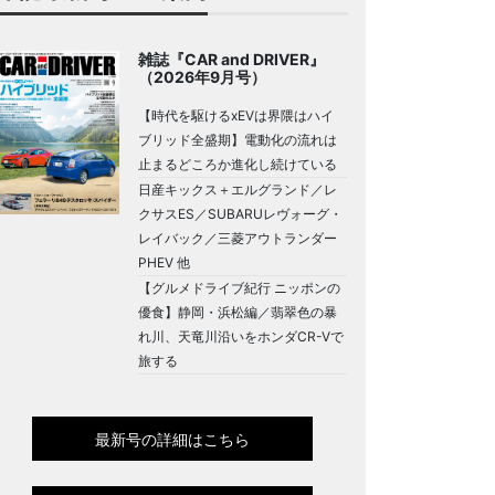
雑誌『CAR and DRIVER』
（2026年9月号）
【時代を駆けるxEVは界隈はハイ
ブリッド全盛期】電動化の流れは
止まるどころか進化し続けている
日産キックス＋エルグランド／レ
クサスES／SUBARUレヴォーグ・
レイバック／三菱アウトランダー
PHEV 他
【グルメドライブ紀行 ニッポンの
優食】静岡・浜松編／翡翠色の暴
れ川、天竜川沿いをホンダCR-Vで
旅する
最新号の詳細はこちら