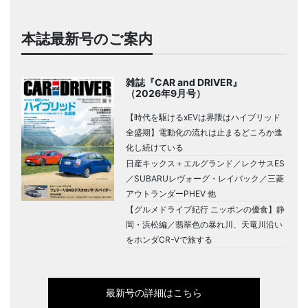
本誌最新号のご案内
雑誌『CAR and DRIVER』
（2026年9月号）
【時代を駆けるxEVは界隈はハイブリッド
全盛期】電動化の流れは止まるどころか進
化し続けている
日産キックス＋エルグランド／レクサスES
／SUBARUレヴォーグ・レイバック／三菱
アウトランダーPHEV 他
【グルメドライブ紀行 ニッポンの優食】静
岡・浜松編／翡翠色の暴れ川、天竜川沿い
をホンダCR-Vで旅する
最新号の詳細はこちら