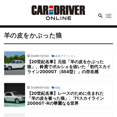
Me
羊の皮をかぶった狼
2026年7月15日
名車グラフィティ
【20世紀名車】元祖「羊の皮をかぶった
狼」、鈴鹿でポルシェを抜いた「初代スカイ
ライン2000GT（S54型）」の存在感
2024年8月14日
特集
【20世紀名車】レースのために生まれた
「羊の皮を被った狼」、’71スカイライン
2000GT-Rの華麗なる世界