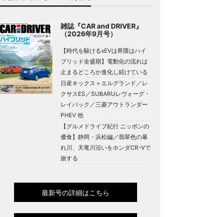
雑誌『CAR and DRIVER』
（2026年9月号）
【時代を駆けるxEVは界隈はハイ
ブリッド全盛期】電動化の流れは
止まるどころか進化し続けている
日産キックス＋エルグランド／レ
クサスES／SUBARUレヴォーグ・
レイバック／三菱アウトランダー
PHEV 他
【グルメドライブ紀行 ニッポンの
優食】静岡・浜松編／翡翠色の暴
れ川、天竜川沿いをホンダCR-Vで
旅する
最新号の詳細はこちら