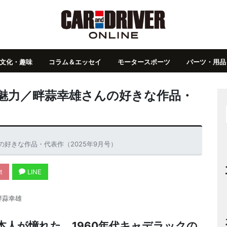
文化・趣味
コラム＆エッセイ
モータースポーツ
パーツ・用品
魅力／畔蒜幸雄さんの好きな作品・
好きな作品・代表作（2025年9月号）
t
LINE
畔蒜幸雄
人が憧れた。1960年代キャデラックの