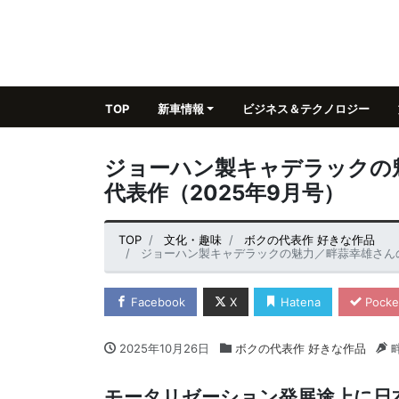
TOP
新車情報
ビジネス＆テクノロジー
ジョーハン製キャデラックの
代表作（2025年9月号）
TOP
文化・趣味
ボクの代表作 好きな作品
ジョーハン製キャデラックの魅力／畔蒜幸雄さんの
Facebook
X
Hatena
Pocke
2025年10月26日
ボクの代表作 好きな作品
モータリゼーション発展途上に日本