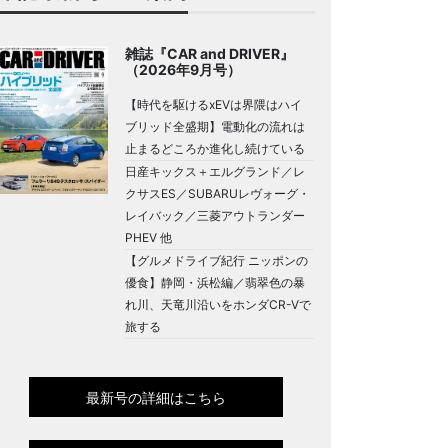
雑誌『CAR and DRIVER』
（2026年9月号）
【時代を駆けるxEVは界隈はハイ
ブリッド全盛期】電動化の流れは
止まるどころか進化し続けている
日産キックス＋エルグランド／レ
クサスES／SUBARUレヴォーグ・
レイバック／三菱アウトランダー
PHEV 他
【グルメドライブ紀行 ニッポンの
優食】静岡・浜松編／翡翠色の暴
れ川、天竜川沿いをホンダCR-Vで
旅する
最新号の詳細はこちら