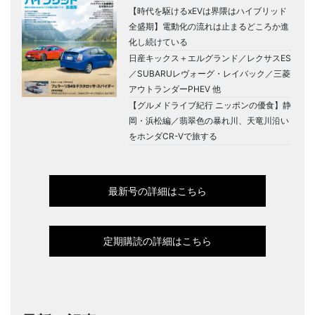
【時代を駆けるxEVは界隈はハイブリッド
全盛期】電動化の流れは止まるどころか進
化し続けている
日産キックス＋エルグランド／レクサスES
／SUBARUレヴォーグ・レイバック／三菱
アウトランダーPHEV 他
【グルメドライブ紀行 ニッポンの優食】静
岡・浜松編／翡翠色の暴れ川、天竜川沿い
をホンダCR-Vで旅する
最新号の詳細はこちら
定期購読の詳細はこちら