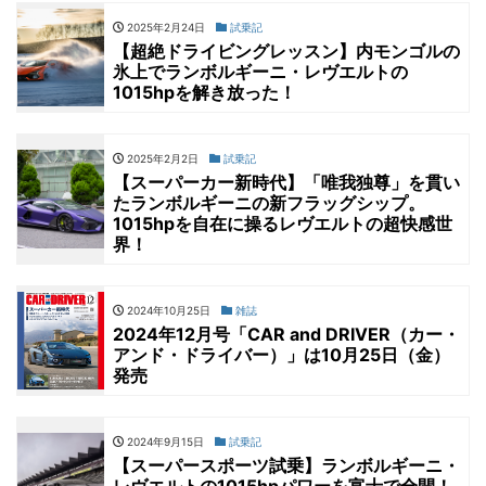
2025年2月24日
試乗記
【超絶ドライビングレッスン】内モンゴルの
氷上でランボルギーニ・レヴエルトの
1015hpを解き放った！
2025年2月2日
試乗記
【スーパーカー新時代】「唯我独尊」を貫い
たランボルギーニの新フラッグシップ。
1015hpを自在に操るレヴエルトの超快感世
界！
2024年10月25日
雑誌
2024年12月号「CAR and DRIVER（カー・
アンド・ドライバー）」は10月25日（金）
発売
2024年9月15日
試乗記
【スーパースポーツ試乗】ランボルギーニ・