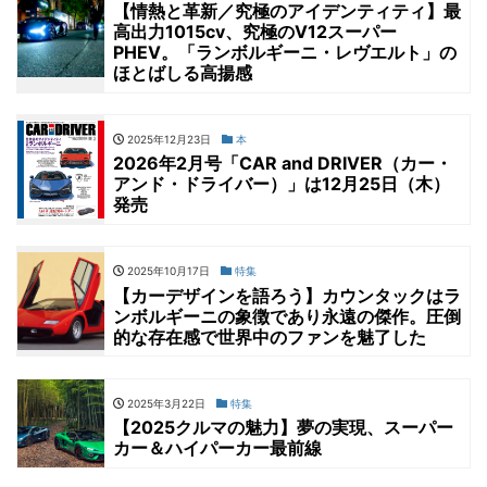
【情熱と革新／究極のアイデンティティ】最
高出力1015cv、究極のV12スーパー
PHEV。「ランボルギーニ・レヴエルト」の
ほとばしる高揚感
2025年12月23日
本
2026年2月号「CAR and DRIVER（カー・
アンド・ドライバー）」は12月25日（木）
発売
2025年10月17日
特集
【カーデザインを語ろう】カウンタックはラ
ンボルギーニの象徴であり永遠の傑作。圧倒
的な存在感で世界中のファンを魅了した
2025年3月22日
特集
【2025クルマの魅力】夢の実現、スーパー
カー＆ハイパーカー最前線