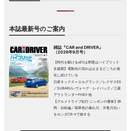
本誌最新号のご案内
雑誌『CAR and DRIVER』
（2026年9月号）
【時代を駆けるxEVは界隈はハイブリッド
全盛期】電動化の流れは止まるどころか進
化し続けている
日産キックス＋エルグランド／レクサスES
／SUBARUレヴォーグ・レイバック／三菱
アウトランダーPHEV 他
【グルメドライブ紀行 ニッポンの優食】静
岡・浜松編／翡翠色の暴れ川、天竜川沿い
をホンダCR-Vで旅する